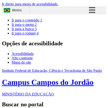
Ir direto para menu de acessibilidade.
BRASIL
Simplifique!
Ir para o conteúdo
1
Ir para o menu
2
Comunica BR
Ir para a busca
3
Ir para o rodapé
4
Participe
Acesso à informação
Opções de acessibilidade
Legislação
Acessibilidade
Canais
Alto contraste
Mapa do site
Instituto Federal de Educação, Ciência e Tecnologia de São Paulo
Campus Campos do Jordão
MINISTÉRIO DA EDUCAÇÃO
Buscar no portal