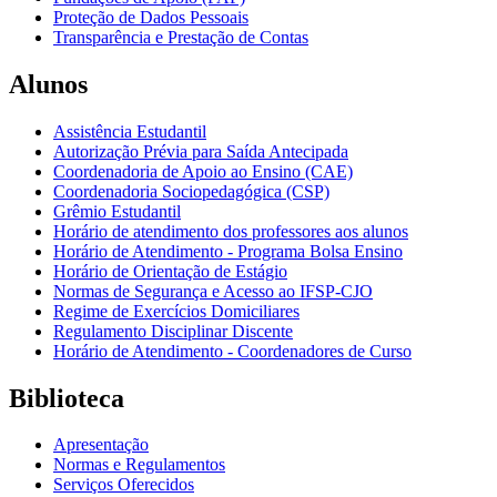
Proteção de Dados Pessoais
Transparência e Prestação de Contas
Alunos
Assistência Estudantil
Autorização Prévia para Saída Antecipada
Coordenadoria de Apoio ao Ensino (CAE)
Coordenadoria Sociopedagógica (CSP)
Grêmio Estudantil
Horário de atendimento dos professores aos alunos
Horário de Atendimento - Programa Bolsa Ensino
Horário de Orientação de Estágio
Normas de Segurança e Acesso ao IFSP-CJO
Regime de Exercícios Domiciliares
Regulamento Disciplinar Discente
Horário de Atendimento - Coordenadores de Curso
Biblioteca
Apresentação
Normas e Regulamentos
Serviços Oferecidos