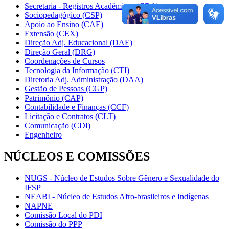
Secretaria - Registros Acadêmicos (CRA)
Sociopedagógico (CSP)
Apoio ao Ensino (CAE)
Extensão (CEX)
Direção Adj. Educacional (DAE)
Direção Geral (DRG)
Coordenações de Cursos
Tecnologia da Informação (CTI)
Diretoria Adj. Administração (DAA)
Gestão de Pessoas (CGP)
Patrimônio (CAP)
Contabilidade e Finanças (CCF)
Licitação e Contratos (CLT)
Comunicação (CDI)
Engenheiro
NÚCLEOS E COMISSÕES
NUGS - Núcleo de Estudos Sobre Gênero e Sexualidade do
IFSP
NEABI - Núcleo de Estudos Afro-brasileiros e Indígenas
NAPNE
Comissão Local do PDI
Comissão do PPP