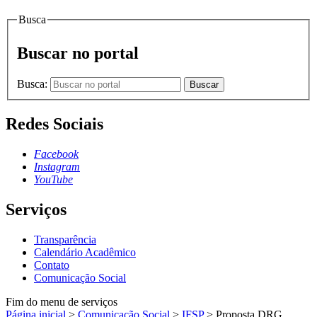
Busca
Buscar no portal
Busca:
Buscar
Redes Sociais
Facebook
Instagram
YouTube
Serviços
Transparência
Calendário Acadêmico
Contato
Comunicação Social
Fim do menu de serviços
Página inicial
>
Comunicação Social
>
IFSP
>
Proposta DRG