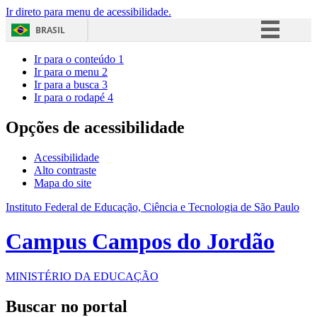
Ir direto para menu de acessibilidade.
BRASIL
Simplifique!
Ir para o conteúdo
1
Ir para o menu
2
Comunica BR
Ir para a busca
3
Ir para o rodapé
4
Participe
Acesso à informação
Opções de acessibilidade
Legislação
Acessibilidade
Canais
Alto contraste
Mapa do site
Instituto Federal de Educação, Ciência e Tecnologia de São Paulo
Campus Campos do Jordão
MINISTÉRIO DA EDUCAÇÃO
Buscar no portal