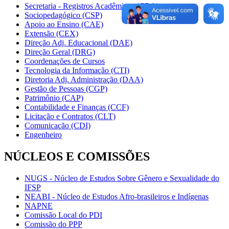
Secretaria - Registros Acadêmicos (CRA)
Sociopedagógico (CSP)
Apoio ao Ensino (CAE)
Extensão (CEX)
Direção Adj. Educacional (DAE)
Direção Geral (DRG)
Coordenações de Cursos
Tecnologia da Informação (CTI)
Diretoria Adj. Administração (DAA)
Gestão de Pessoas (CGP)
Patrimônio (CAP)
Contabilidade e Finanças (CCF)
Licitação e Contratos (CLT)
Comunicação (CDI)
Engenheiro
NÚCLEOS E COMISSÕES
NUGS - Núcleo de Estudos Sobre Gênero e Sexualidade do
IFSP
NEABI - Núcleo de Estudos Afro-brasileiros e Indígenas
NAPNE
Comissão Local do PDI
Comissão do PPP