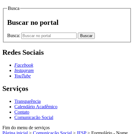
Busca
Buscar no portal
Busca:
Buscar
Redes Sociais
Facebook
Instagram
YouTube
Serviços
Transparência
Calendário Acadêmico
Contato
Comunicação Social
Fim do menu de serviços
Página inicial
>
Comunicação Social
>
IFSP
>
Formulário - Nome