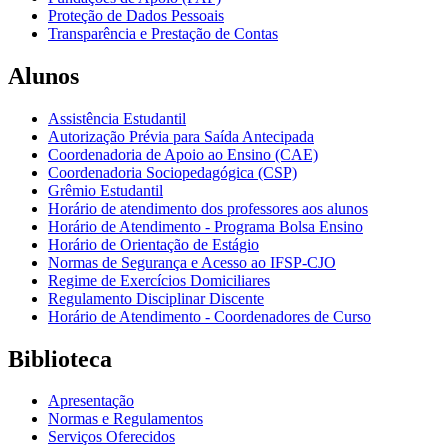
Proteção de Dados Pessoais
Transparência e Prestação de Contas
Alunos
Assistência Estudantil
Autorização Prévia para Saída Antecipada
Coordenadoria de Apoio ao Ensino (CAE)
Coordenadoria Sociopedagógica (CSP)
Grêmio Estudantil
Horário de atendimento dos professores aos alunos
Horário de Atendimento - Programa Bolsa Ensino
Horário de Orientação de Estágio
Normas de Segurança e Acesso ao IFSP-CJO
Regime de Exercícios Domiciliares
Regulamento Disciplinar Discente
Horário de Atendimento - Coordenadores de Curso
Biblioteca
Apresentação
Normas e Regulamentos
Serviços Oferecidos