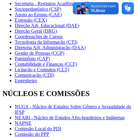
Secretaria - Registros Acadêmicos (CRA)
Sociopedagógico (CSP)
Apoio ao Ensino (CAE)
Extensão (CEX)
Direção Adj. Educacional (DAE)
Direção Geral (DRG)
Coordenações de Cursos
Tecnologia da Informação (CTI)
Diretoria Adj. Administração (DAA)
Gestão de Pessoas (CGP)
Patrimônio (CAP)
Contabilidade e Finanças (CCF)
Licitação e Contratos (CLT)
Comunicação (CDI)
Engenheiro
NÚCLEOS E COMISSÕES
NUGS - Núcleo de Estudos Sobre Gênero e Sexualidade do
IFSP
NEABI - Núcleo de Estudos Afro-brasileiros e Indígenas
NAPNE
Comissão Local do PDI
Comissão do PPP