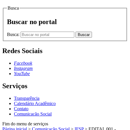
Busca
Buscar no portal
Busca:
Buscar
Redes Sociais
Facebook
Instagram
YouTube
Serviços
Transparência
Calendário Acadêmico
Contato
Comunicação Social
Fim do menu de serviços
Página inicial
>
Comunicação Social
>
IFSP
>
EDITAL 001 -