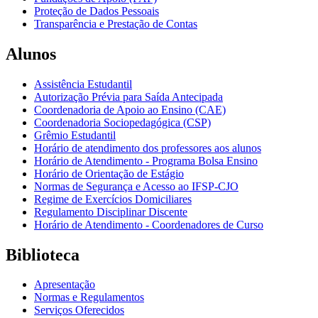
Proteção de Dados Pessoais
Transparência e Prestação de Contas
Alunos
Assistência Estudantil
Autorização Prévia para Saída Antecipada
Coordenadoria de Apoio ao Ensino (CAE)
Coordenadoria Sociopedagógica (CSP)
Grêmio Estudantil
Horário de atendimento dos professores aos alunos
Horário de Atendimento - Programa Bolsa Ensino
Horário de Orientação de Estágio
Normas de Segurança e Acesso ao IFSP-CJO
Regime de Exercícios Domiciliares
Regulamento Disciplinar Discente
Horário de Atendimento - Coordenadores de Curso
Biblioteca
Apresentação
Normas e Regulamentos
Serviços Oferecidos