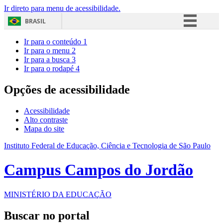
Ir direto para menu de acessibilidade.
BRASIL
Simplifique!
Ir para o conteúdo
1
Ir para o menu
2
Comunica BR
Ir para a busca
3
Ir para o rodapé
4
Participe
Acesso à informação
Opções de acessibilidade
Legislação
Acessibilidade
Canais
Alto contraste
Mapa do site
Instituto Federal de Educação, Ciência e Tecnologia de São Paulo
Campus Campos do Jordão
MINISTÉRIO DA EDUCAÇÃO
Buscar no portal