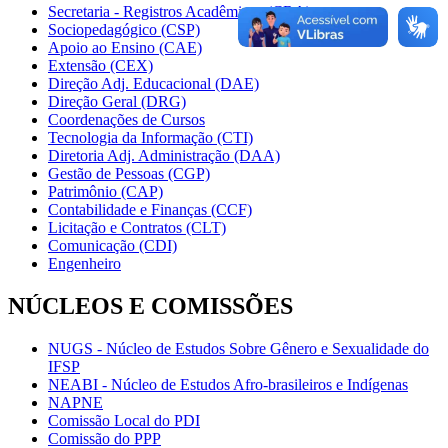
Secretaria - Registros Acadêmicos (CRA)
Sociopedagógico (CSP)
Apoio ao Ensino (CAE)
Extensão (CEX)
Direção Adj. Educacional (DAE)
Direção Geral (DRG)
Coordenações de Cursos
Tecnologia da Informação (CTI)
Diretoria Adj. Administração (DAA)
Gestão de Pessoas (CGP)
Patrimônio (CAP)
Contabilidade e Finanças (CCF)
Licitação e Contratos (CLT)
Comunicação (CDI)
Engenheiro
NÚCLEOS E COMISSÕES
NUGS - Núcleo de Estudos Sobre Gênero e Sexualidade do
IFSP
NEABI - Núcleo de Estudos Afro-brasileiros e Indígenas
NAPNE
Comissão Local do PDI
Comissão do PPP