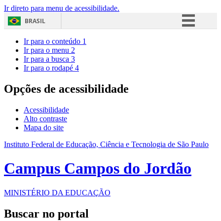
Ir direto para menu de acessibilidade.
BRASIL
Simplifique!
Ir para o conteúdo
1
Ir para o menu
2
Comunica BR
Ir para a busca
3
Ir para o rodapé
4
Participe
Acesso à informação
Opções de acessibilidade
Legislação
Acessibilidade
Canais
Alto contraste
Mapa do site
Instituto Federal de Educação, Ciência e Tecnologia de São Paulo
Campus Campos do Jordão
MINISTÉRIO DA EDUCAÇÃO
Buscar no portal