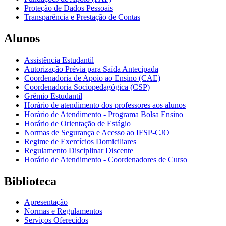
Proteção de Dados Pessoais
Transparência e Prestação de Contas
Alunos
Assistência Estudantil
Autorização Prévia para Saída Antecipada
Coordenadoria de Apoio ao Ensino (CAE)
Coordenadoria Sociopedagógica (CSP)
Grêmio Estudantil
Horário de atendimento dos professores aos alunos
Horário de Atendimento - Programa Bolsa Ensino
Horário de Orientação de Estágio
Normas de Segurança e Acesso ao IFSP-CJO
Regime de Exercícios Domiciliares
Regulamento Disciplinar Discente
Horário de Atendimento - Coordenadores de Curso
Biblioteca
Apresentação
Normas e Regulamentos
Serviços Oferecidos