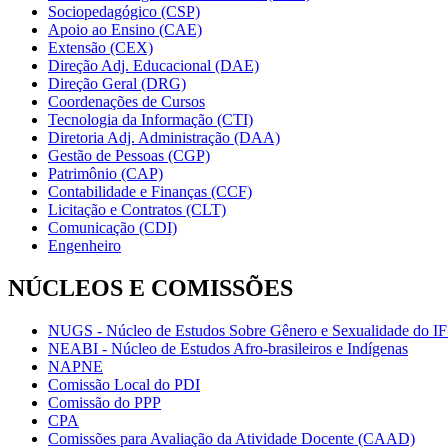
Sociopedagógico (CSP)
Apoio ao Ensino (CAE)
Extensão (CEX)
Direção Adj. Educacional (DAE)
Direção Geral (DRG)
Coordenações de Cursos
Tecnologia da Informação (CTI)
Diretoria Adj. Administração (DAA)
Gestão de Pessoas (CGP)
Patrimônio (CAP)
Contabilidade e Finanças (CCF)
Licitação e Contratos (CLT)
Comunicação (CDI)
Engenheiro
NÚCLEOS E COMISSÕES
NUGS - Núcleo de Estudos Sobre Gênero e Sexualidade do I
NEABI - Núcleo de Estudos Afro-brasileiros e Indígenas
NAPNE
Comissão Local do PDI
Comissão do PPP
CPA
Comissões para Avaliação da Atividade Docente (CAAD)