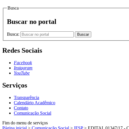
Busca
Buscar no portal
Busca:
Buscar
Redes Sociais
Facebook
Instagram
YouTube
Serviços
Transparência
Calendário Acadêmico
Contato
Comunicação Social
Fim do menu de serviços
Página inicial
>
Comunicação Social
>
IFSP
>
EDITAL 01347/17 