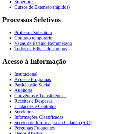
Superiores
Cursos de Extensão (rápidos)
Processos Seletivos
Professor Substituto
Contrato temporário
Vagas de Estágio Remunerado
Todos os Editais do campus
Acesso à Informação
Institucional
Ações e Programas
Participação Social
Auditoria
Convênios e Transferências
Receitas e Despesas
Licitações e Contratos
Servidores
Informações Classificadas
Serviço de Informação ao Cidadão (SIC)
Perguntas Frequentes
Dados Abertos