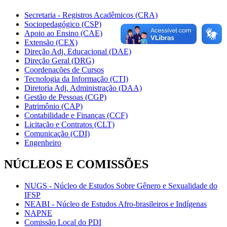
Secretaria - Registros Acadêmicos (CRA)
Sociopedagógico (CSP)
Apoio ao Ensino (CAE)
Extensão (CEX)
Direção Adj. Educacional (DAE)
Direção Geral (DRG)
Coordenações de Cursos
Tecnologia da Informação (CTI)
Diretoria Adj. Administração (DAA)
Gestão de Pessoas (CGP)
Patrimônio (CAP)
Contabilidade e Finanças (CCF)
Licitação e Contratos (CLT)
Comunicação (CDI)
Engenheiro
NÚCLEOS E COMISSÕES
NUGS - Núcleo de Estudos Sobre Gênero e Sexualidade do
IFSP
NEABI - Núcleo de Estudos Afro-brasileiros e Indígenas
NAPNE
Comissão Local do PDI