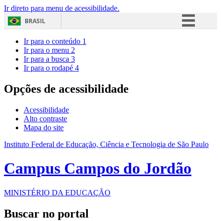
Ir direto para menu de acessibilidade.
BRASIL
Simplifique!
Ir para o conteúdo
1
Ir para o menu
2
Comunica BR
Ir para a busca
3
Ir para o rodapé
4
Participe
Acesso à informação
Opções de acessibilidade
Legislação
Acessibilidade
Canais
Alto contraste
Mapa do site
Instituto Federal de Educação, Ciência e Tecnologia de São Paulo
Campus Campos do Jordão
MINISTÉRIO DA EDUCAÇÃO
Buscar no portal