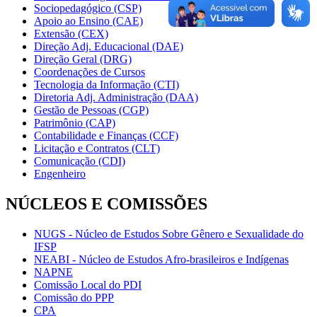
Sociopedagógico (CSP)
Apoio ao Ensino (CAE)
Extensão (CEX)
Direção Adj. Educacional (DAE)
Direção Geral (DRG)
Coordenações de Cursos
Tecnologia da Informação (CTI)
Diretoria Adj. Administração (DAA)
Gestão de Pessoas (CGP)
Patrimônio (CAP)
Contabilidade e Finanças (CCF)
Licitação e Contratos (CLT)
Comunicação (CDI)
Engenheiro
NÚCLEOS E COMISSÕES
NUGS - Núcleo de Estudos Sobre Gênero e Sexualidade do
IFSP
NEABI - Núcleo de Estudos Afro-brasileiros e Indígenas
NAPNE
Comissão Local do PDI
Comissão do PPP
CPA