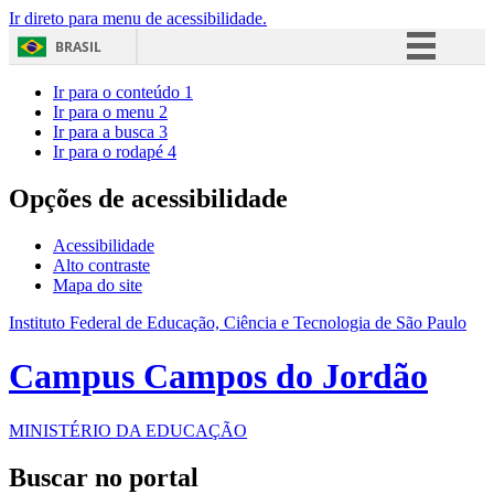
Ir direto para menu de acessibilidade.
BRASIL
Simplifique!
Ir para o conteúdo
1
Ir para o menu
2
Comunica BR
Ir para a busca
3
Ir para o rodapé
4
Participe
Acesso à informação
Opções de acessibilidade
Legislação
Acessibilidade
Canais
Alto contraste
Mapa do site
Instituto Federal de Educação, Ciência e Tecnologia de São Paulo
Campus Campos do Jordão
MINISTÉRIO DA EDUCAÇÃO
Buscar no portal