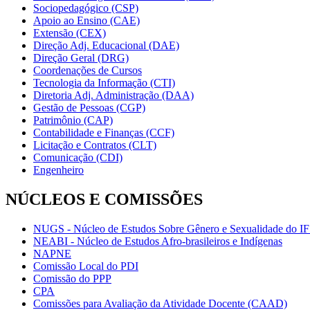
Sociopedagógico (CSP)
Apoio ao Ensino (CAE)
Extensão (CEX)
Direção Adj. Educacional (DAE)
Direção Geral (DRG)
Coordenações de Cursos
Tecnologia da Informação (CTI)
Diretoria Adj. Administração (DAA)
Gestão de Pessoas (CGP)
Patrimônio (CAP)
Contabilidade e Finanças (CCF)
Licitação e Contratos (CLT)
Comunicação (CDI)
Engenheiro
NÚCLEOS E COMISSÕES
NUGS - Núcleo de Estudos Sobre Gênero e Sexualidade do I
NEABI - Núcleo de Estudos Afro-brasileiros e Indígenas
NAPNE
Comissão Local do PDI
Comissão do PPP
CPA
Comissões para Avaliação da Atividade Docente (CAAD)