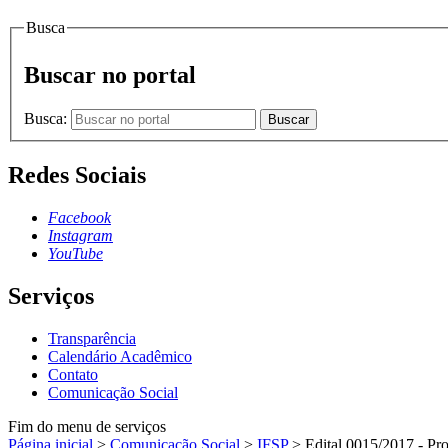
Busca
Buscar no portal
Busca:
Buscar
Redes Sociais
Facebook
Instagram
YouTube
Serviços
Transparência
Calendário Acadêmico
Contato
Comunicação Social
Fim do menu de serviços
Página inicial
>
Comunicação Social
>
IFSP
>
Edital 0015/2017 - Pr