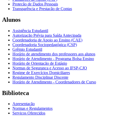
Proteção de Dados Pessoais
Transparência e Prestação de Contas
Alunos
Assistência Estudantil
Autorização Prévia para Saída Antecipada
Coordenadoria de Apoio ao Ensino (CAE)
Coordenadoria Sociopedagógica (CSP)
Grêmio Estudantil
Horário de atendimento dos professores aos alunos
Horário de Atendimento - Programa Bolsa Ensino
Horário de Orientação de Estágio
Normas de Segurança e Acesso ao IFSP-CJO
Regime de Exercícios Domiciliares
Regulamento Disciplinar Discente
Horário de Atendimento - Coordenadores de Curso
Biblioteca
Apresentação
Normas e Regulamentos
Serviços Oferecidos