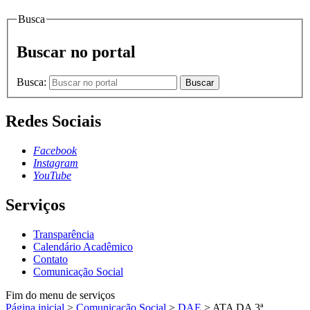
Busca
Buscar no portal
Busca:
Buscar
Redes Sociais
Facebook
Instagram
YouTube
Serviços
Transparência
Calendário Acadêmico
Contato
Comunicação Social
Fim do menu de serviços
Página inicial
>
Comunicação Social
>
DAE
>
ATA DA 3ª