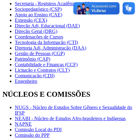
Secretaria - Registros Acadêmicos (CRA)
Sociopedagógico (CSP)
Apoio ao Ensino (CAE)
Extensão (CEX)
Direção Adj. Educacional (DAE)
Direção Geral (DRG)
Coordenações de Cursos
Tecnologia da Informação (CTI)
Diretoria Adj. Administração (DAA)
Gestão de Pessoas (CGP)
Patrimônio (CAP)
Contabilidade e Finanças (CCF)
Licitação e Contratos (CLT)
Comunicação (CDI)
Engenheiro
NÚCLEOS E COMISSÕES
NUGS - Núcleo de Estudos Sobre Gênero e Sexualidade do
IFSP
NEABI - Núcleo de Estudos Afro-brasileiros e Indígenas
NAPNE
Comissão Local do PDI
Comissão do PPP