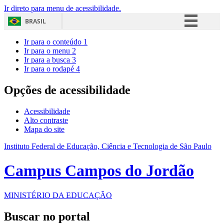
Ir direto para menu de acessibilidade.
BRASIL
Simplifique!
Ir para o conteúdo
1
Ir para o menu
2
Comunica BR
Ir para a busca
3
Ir para o rodapé
4
Participe
Acesso à informação
Opções de acessibilidade
Legislação
Acessibilidade
Canais
Alto contraste
Mapa do site
Instituto Federal de Educação, Ciência e Tecnologia de São Paulo
Campus Campos do Jordão
MINISTÉRIO DA EDUCAÇÃO
Buscar no portal