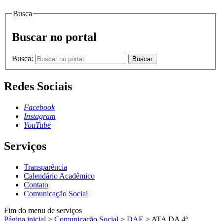
Busca
Buscar no portal
Busca:
Buscar
Redes Sociais
Facebook
Instagram
YouTube
Serviços
Transparência
Calendário Acadêmico
Contato
Comunicação Social
Fim do menu de serviços
Página inicial
>
Comunicação Social
>
DAE
>
ATA DA 4ª