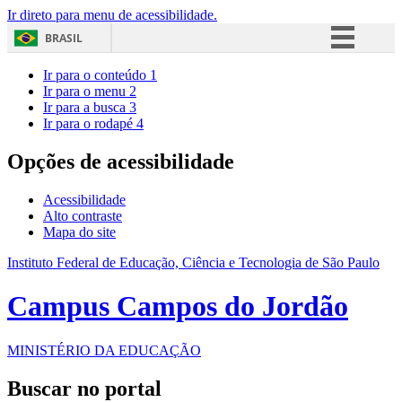
Ir direto para menu de acessibilidade.
BRASIL
Simplifique!
Ir para o conteúdo
1
Ir para o menu
2
Comunica BR
Ir para a busca
3
Ir para o rodapé
4
Participe
Acesso à informação
Opções de acessibilidade
Legislação
Acessibilidade
Canais
Alto contraste
Mapa do site
Instituto Federal de Educação, Ciência e Tecnologia de São Paulo
Campus Campos do Jordão
MINISTÉRIO DA EDUCAÇÃO
Buscar no portal