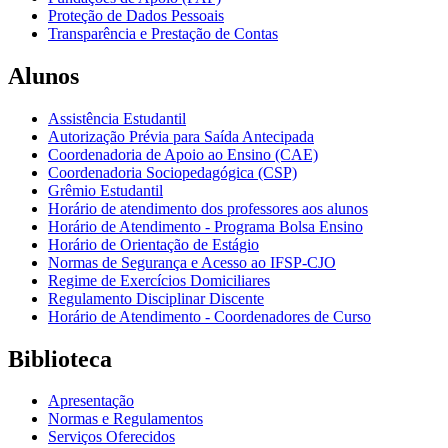
Proteção de Dados Pessoais
Transparência e Prestação de Contas
Alunos
Assistência Estudantil
Autorização Prévia para Saída Antecipada
Coordenadoria de Apoio ao Ensino (CAE)
Coordenadoria Sociopedagógica (CSP)
Grêmio Estudantil
Horário de atendimento dos professores aos alunos
Horário de Atendimento - Programa Bolsa Ensino
Horário de Orientação de Estágio
Normas de Segurança e Acesso ao IFSP-CJO
Regime de Exercícios Domiciliares
Regulamento Disciplinar Discente
Horário de Atendimento - Coordenadores de Curso
Biblioteca
Apresentação
Normas e Regulamentos
Serviços Oferecidos