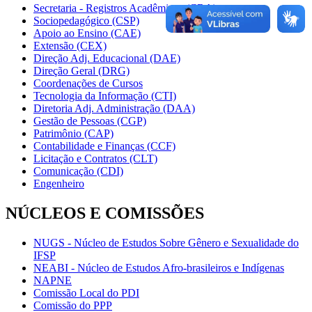
Secretaria - Registros Acadêmicos (CRA)
Sociopedagógico (CSP)
Apoio ao Ensino (CAE)
Extensão (CEX)
Direção Adj. Educacional (DAE)
Direção Geral (DRG)
Coordenações de Cursos
Tecnologia da Informação (CTI)
Diretoria Adj. Administração (DAA)
Gestão de Pessoas (CGP)
Patrimônio (CAP)
Contabilidade e Finanças (CCF)
Licitação e Contratos (CLT)
Comunicação (CDI)
Engenheiro
NÚCLEOS E COMISSÕES
NUGS - Núcleo de Estudos Sobre Gênero e Sexualidade do
IFSP
NEABI - Núcleo de Estudos Afro-brasileiros e Indígenas
NAPNE
Comissão Local do PDI
Comissão do PPP