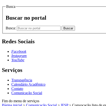
Busca
Buscar no portal
Busca:
Buscar
Redes Sociais
Facebook
Instagram
YouTube
Serviços
Transparência
Calendário Acadêmico
Contato
Comunicação Social
Fim do menu de serviços
Página inicial
>
Comunicação Social
>
IFSP
>
Convocação lista de e