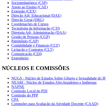
Sociopedagógico (CSP)
Apoio ao Ensino (CAE)
Extensão (CEX)
Direção Adj. Educacional (DAE)
Direção Geral (DRG)
Coordenações de Cursos
Tecnologia da Informação (CTI)
Diretoria Adj. Administração (DAA)
Gestão de Pessoas (CGP)
Patrimônio (CAP)
Contabilidade e Finanças (CCF)
Licitação e Contratos (CLT)
Comunicação (CDI)
Engenheiro
NÚCLEOS E COMISSÕES
NUGS - Núcleo de Estudos Sobre Gênero e Sexualidade do I
NEABI - Núcleo de Estudos Afro-brasileiros e Indígenas
NAPNE
Comissão Local do PDI
Comissão do PPP
CPA
Comissões para Avaliação da Atividade Docente (CAAD)