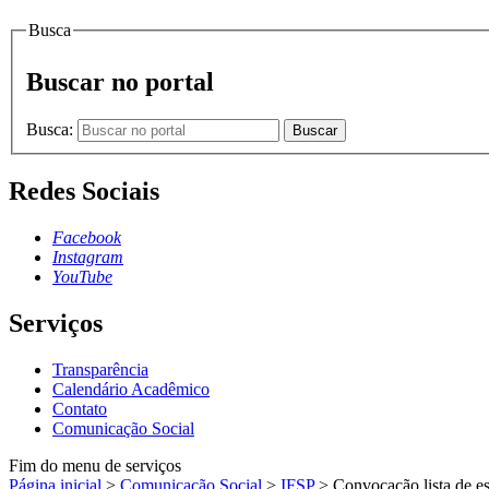
Busca
Buscar no portal
Busca:
Buscar
Redes Sociais
Facebook
Instagram
YouTube
Serviços
Transparência
Calendário Acadêmico
Contato
Comunicação Social
Fim do menu de serviços
Página inicial
>
Comunicação Social
>
IFSP
>
Convocação lista de e