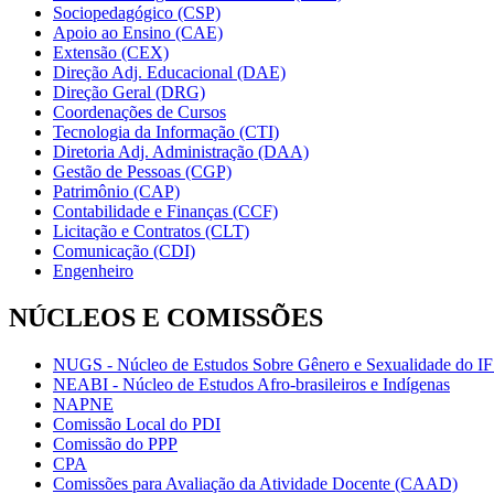
Sociopedagógico (CSP)
Apoio ao Ensino (CAE)
Extensão (CEX)
Direção Adj. Educacional (DAE)
Direção Geral (DRG)
Coordenações de Cursos
Tecnologia da Informação (CTI)
Diretoria Adj. Administração (DAA)
Gestão de Pessoas (CGP)
Patrimônio (CAP)
Contabilidade e Finanças (CCF)
Licitação e Contratos (CLT)
Comunicação (CDI)
Engenheiro
NÚCLEOS E COMISSÕES
NUGS - Núcleo de Estudos Sobre Gênero e Sexualidade do I
NEABI - Núcleo de Estudos Afro-brasileiros e Indígenas
NAPNE
Comissão Local do PDI
Comissão do PPP
CPA
Comissões para Avaliação da Atividade Docente (CAAD)