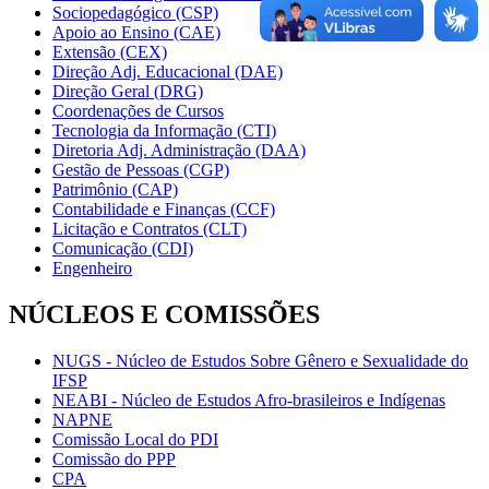
Sociopedagógico (CSP)
Apoio ao Ensino (CAE)
Extensão (CEX)
Direção Adj. Educacional (DAE)
Direção Geral (DRG)
Coordenações de Cursos
Tecnologia da Informação (CTI)
Diretoria Adj. Administração (DAA)
Gestão de Pessoas (CGP)
Patrimônio (CAP)
Contabilidade e Finanças (CCF)
Licitação e Contratos (CLT)
Comunicação (CDI)
Engenheiro
NÚCLEOS E COMISSÕES
NUGS - Núcleo de Estudos Sobre Gênero e Sexualidade do
IFSP
NEABI - Núcleo de Estudos Afro-brasileiros e Indígenas
NAPNE
Comissão Local do PDI
Comissão do PPP
CPA