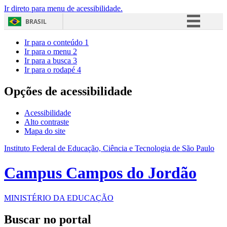
Ir direto para menu de acessibilidade.
BRASIL
Simplifique!
Ir para o conteúdo
1
Ir para o menu
2
Comunica BR
Ir para a busca
3
Ir para o rodapé
4
Participe
Acesso à informação
Opções de acessibilidade
Legislação
Acessibilidade
Canais
Alto contraste
Mapa do site
Instituto Federal de Educação, Ciência e Tecnologia de São Paulo
Campus Campos do Jordão
MINISTÉRIO DA EDUCAÇÃO
Buscar no portal