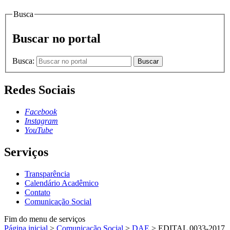
Busca
Buscar no portal
Busca:
Buscar
Redes Sociais
Facebook
Instagram
YouTube
Serviços
Transparência
Calendário Acadêmico
Contato
Comunicação Social
Fim do menu de serviços
Página inicial
>
Comunicação Social
>
DAE
>
EDITAL 0033-2017