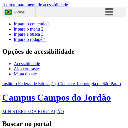
Ir direto para menu de acessibilidade.
BRASIL
Simplifique!
Ir para o conteúdo
1
Ir para o menu
2
Comunica BR
Ir para a busca
3
Ir para o rodapé
4
Participe
Acesso à informação
Opções de acessibilidade
Legislação
Acessibilidade
Canais
Alto contraste
Mapa do site
Instituto Federal de Educação, Ciência e Tecnologia de São Paulo
Campus Campos do Jordão
MINISTÉRIO DA EDUCAÇÃO
Buscar no portal