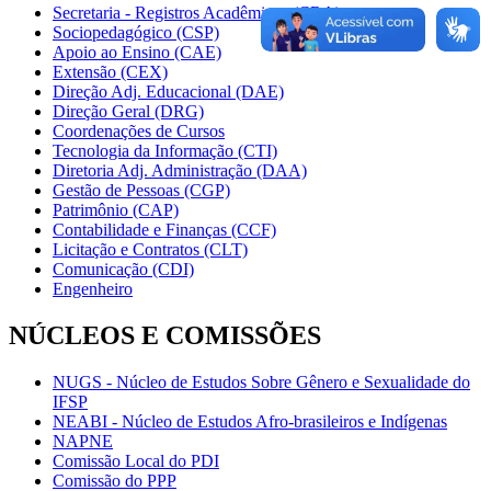
Secretaria - Registros Acadêmicos (CRA)
Sociopedagógico (CSP)
Apoio ao Ensino (CAE)
Extensão (CEX)
Direção Adj. Educacional (DAE)
Direção Geral (DRG)
Coordenações de Cursos
Tecnologia da Informação (CTI)
Diretoria Adj. Administração (DAA)
Gestão de Pessoas (CGP)
Patrimônio (CAP)
Contabilidade e Finanças (CCF)
Licitação e Contratos (CLT)
Comunicação (CDI)
Engenheiro
NÚCLEOS E COMISSÕES
NUGS - Núcleo de Estudos Sobre Gênero e Sexualidade do
IFSP
NEABI - Núcleo de Estudos Afro-brasileiros e Indígenas
NAPNE
Comissão Local do PDI
Comissão do PPP