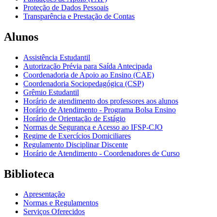
Proteção de Dados Pessoais
Transparência e Prestação de Contas
Alunos
Assistência Estudantil
Autorização Prévia para Saída Antecipada
Coordenadoria de Apoio ao Ensino (CAE)
Coordenadoria Sociopedagógica (CSP)
Grêmio Estudantil
Horário de atendimento dos professores aos alunos
Horário de Atendimento - Programa Bolsa Ensino
Horário de Orientação de Estágio
Normas de Segurança e Acesso ao IFSP-CJO
Regime de Exercícios Domiciliares
Regulamento Disciplinar Discente
Horário de Atendimento - Coordenadores de Curso
Biblioteca
Apresentação
Normas e Regulamentos
Serviços Oferecidos