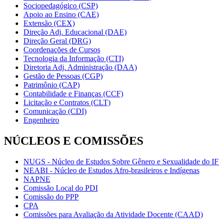
Sociopedagógico (CSP)
Apoio ao Ensino (CAE)
Extensão (CEX)
Direção Adj. Educacional (DAE)
Direção Geral (DRG)
Coordenações de Cursos
Tecnologia da Informação (CTI)
Diretoria Adj. Administração (DAA)
Gestão de Pessoas (CGP)
Patrimônio (CAP)
Contabilidade e Finanças (CCF)
Licitação e Contratos (CLT)
Comunicação (CDI)
Engenheiro
NÚCLEOS E COMISSÕES
NUGS - Núcleo de Estudos Sobre Gênero e Sexualidade do I
NEABI - Núcleo de Estudos Afro-brasileiros e Indígenas
NAPNE
Comissão Local do PDI
Comissão do PPP
CPA
Comissões para Avaliação da Atividade Docente (CAAD)