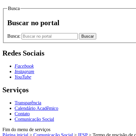
Busca
Buscar no portal
Busca:
Buscar
Redes Sociais
Facebook
Instagram
YouTube
Serviços
Transparência
Calendário Acadêmico
Contato
Comunicação Social
Fim do menu de serviços
Página inicial
>
Comunicação Social
>
IFSP
>
Termo de rescisão de co