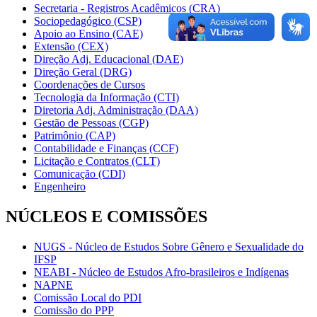
Secretaria - Registros Acadêmicos (CRA)
Sociopedagógico (CSP)
Apoio ao Ensino (CAE)
Extensão (CEX)
Direção Adj. Educacional (DAE)
Direção Geral (DRG)
Coordenações de Cursos
Tecnologia da Informação (CTI)
Diretoria Adj. Administração (DAA)
Gestão de Pessoas (CGP)
Patrimônio (CAP)
Contabilidade e Finanças (CCF)
Licitação e Contratos (CLT)
Comunicação (CDI)
Engenheiro
NÚCLEOS E COMISSÕES
NUGS - Núcleo de Estudos Sobre Gênero e Sexualidade do
IFSP
NEABI - Núcleo de Estudos Afro-brasileiros e Indígenas
NAPNE
Comissão Local do PDI
Comissão do PPP