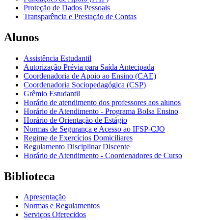
Proteção de Dados Pessoais
Transparência e Prestação de Contas
Alunos
Assistência Estudantil
Autorização Prévia para Saída Antecipada
Coordenadoria de Apoio ao Ensino (CAE)
Coordenadoria Sociopedagógica (CSP)
Grêmio Estudantil
Horário de atendimento dos professores aos alunos
Horário de Atendimento - Programa Bolsa Ensino
Horário de Orientação de Estágio
Normas de Segurança e Acesso ao IFSP-CJO
Regime de Exercícios Domiciliares
Regulamento Disciplinar Discente
Horário de Atendimento - Coordenadores de Curso
Biblioteca
Apresentação
Normas e Regulamentos
Serviços Oferecidos