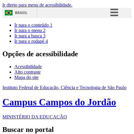
Ir direto para menu de acessibilidade.
BRASIL
Simplifique!
Ir para o conteúdo
1
Ir para o menu
2
Comunica BR
Ir para a busca
3
Ir para o rodapé
4
Participe
Acesso à informação
Opções de acessibilidade
Legislação
Acessibilidade
Canais
Alto contraste
Mapa do site
Instituto Federal de Educação, Ciência e Tecnologia de São Paulo
Campus Campos do Jordão
MINISTÉRIO DA EDUCAÇÃO
Buscar no portal