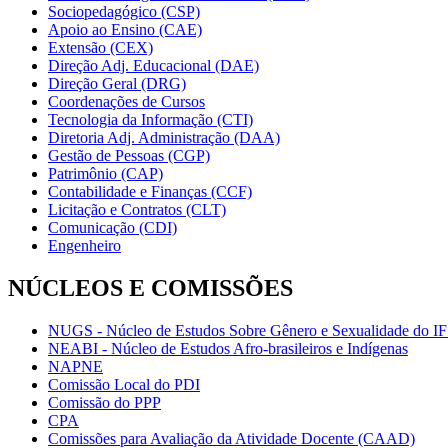
Sociopedagógico (CSP)
Apoio ao Ensino (CAE)
Extensão (CEX)
Direção Adj. Educacional (DAE)
Direção Geral (DRG)
Coordenações de Cursos
Tecnologia da Informação (CTI)
Diretoria Adj. Administração (DAA)
Gestão de Pessoas (CGP)
Patrimônio (CAP)
Contabilidade e Finanças (CCF)
Licitação e Contratos (CLT)
Comunicação (CDI)
Engenheiro
NÚCLEOS E COMISSÕES
NUGS - Núcleo de Estudos Sobre Gênero e Sexualidade do I
NEABI - Núcleo de Estudos Afro-brasileiros e Indígenas
NAPNE
Comissão Local do PDI
Comissão do PPP
CPA
Comissões para Avaliação da Atividade Docente (CAAD)