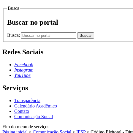
Busca
Buscar no portal
Busca:
Buscar
Redes Sociais
Facebook
Instagram
YouTube
Serviços
Transparência
Calendário Acadêmico
Contato
Comunicação Social
Fim do menu de serviços
Página inicial
>
Comunicação Social
>
IFSP
>
Código Eleitoral - Dire