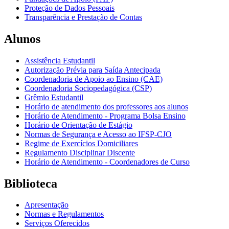
Proteção de Dados Pessoais
Transparência e Prestação de Contas
Alunos
Assistência Estudantil
Autorização Prévia para Saída Antecipada
Coordenadoria de Apoio ao Ensino (CAE)
Coordenadoria Sociopedagógica (CSP)
Grêmio Estudantil
Horário de atendimento dos professores aos alunos
Horário de Atendimento - Programa Bolsa Ensino
Horário de Orientação de Estágio
Normas de Segurança e Acesso ao IFSP-CJO
Regime de Exercícios Domiciliares
Regulamento Disciplinar Discente
Horário de Atendimento - Coordenadores de Curso
Biblioteca
Apresentação
Normas e Regulamentos
Serviços Oferecidos