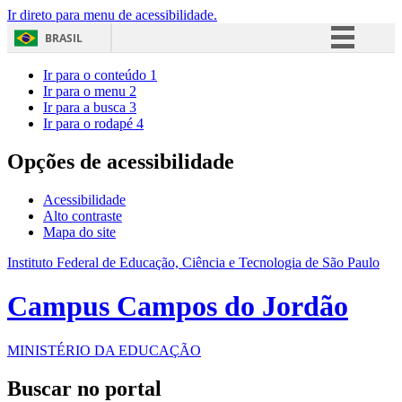
Ir direto para menu de acessibilidade.
BRASIL
Simplifique!
Ir para o conteúdo
1
Ir para o menu
2
Comunica BR
Ir para a busca
3
Ir para o rodapé
4
Participe
Acesso à informação
Opções de acessibilidade
Legislação
Acessibilidade
Canais
Alto contraste
Mapa do site
Instituto Federal de Educação, Ciência e Tecnologia de São Paulo
Campus Campos do Jordão
MINISTÉRIO DA EDUCAÇÃO
Buscar no portal