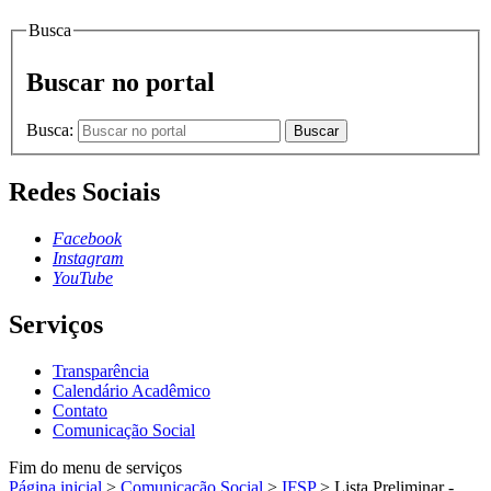
Busca
Buscar no portal
Busca:
Buscar
Redes Sociais
Facebook
Instagram
YouTube
Serviços
Transparência
Calendário Acadêmico
Contato
Comunicação Social
Fim do menu de serviços
Página inicial
>
Comunicação Social
>
IFSP
>
Lista Preliminar -