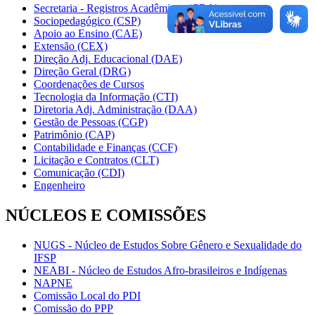
Secretaria - Registros Acadêmicos (CRA)
Sociopedagógico (CSP)
Apoio ao Ensino (CAE)
Extensão (CEX)
Direção Adj. Educacional (DAE)
Direção Geral (DRG)
Coordenações de Cursos
Tecnologia da Informação (CTI)
Diretoria Adj. Administração (DAA)
Gestão de Pessoas (CGP)
Patrimônio (CAP)
Contabilidade e Finanças (CCF)
Licitação e Contratos (CLT)
Comunicação (CDI)
Engenheiro
NÚCLEOS E COMISSÕES
NUGS - Núcleo de Estudos Sobre Gênero e Sexualidade do
IFSP
NEABI - Núcleo de Estudos Afro-brasileiros e Indígenas
NAPNE
Comissão Local do PDI
Comissão do PPP