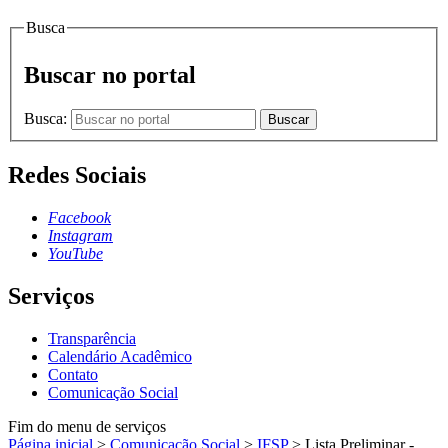
Busca
Buscar no portal
Busca:
Buscar
Redes Sociais
Facebook
Instagram
YouTube
Serviços
Transparência
Calendário Acadêmico
Contato
Comunicação Social
Fim do menu de serviços
Página inicial
>
Comunicação Social
>
IFSP
>
Lista Preliminar -