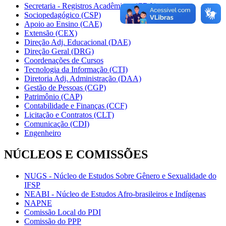
Secretaria - Registros Acadêmicos (CRA)
Sociopedagógico (CSP)
Apoio ao Ensino (CAE)
Extensão (CEX)
Direção Adj. Educacional (DAE)
Direção Geral (DRG)
Coordenações de Cursos
Tecnologia da Informação (CTI)
Diretoria Adj. Administração (DAA)
Gestão de Pessoas (CGP)
Patrimônio (CAP)
Contabilidade e Finanças (CCF)
Licitação e Contratos (CLT)
Comunicação (CDI)
Engenheiro
NÚCLEOS E COMISSÕES
NUGS - Núcleo de Estudos Sobre Gênero e Sexualidade do
IFSP
NEABI - Núcleo de Estudos Afro-brasileiros e Indígenas
NAPNE
Comissão Local do PDI
Comissão do PPP