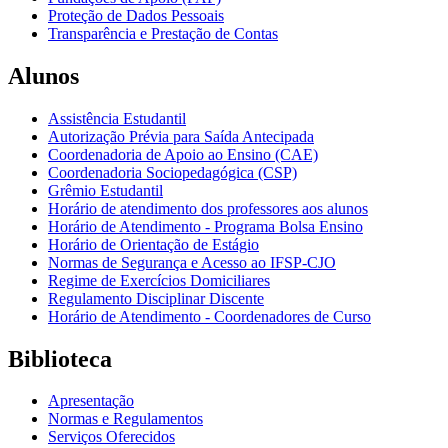
Proteção de Dados Pessoais
Transparência e Prestação de Contas
Alunos
Assistência Estudantil
Autorização Prévia para Saída Antecipada
Coordenadoria de Apoio ao Ensino (CAE)
Coordenadoria Sociopedagógica (CSP)
Grêmio Estudantil
Horário de atendimento dos professores aos alunos
Horário de Atendimento - Programa Bolsa Ensino
Horário de Orientação de Estágio
Normas de Segurança e Acesso ao IFSP-CJO
Regime de Exercícios Domiciliares
Regulamento Disciplinar Discente
Horário de Atendimento - Coordenadores de Curso
Biblioteca
Apresentação
Normas e Regulamentos
Serviços Oferecidos