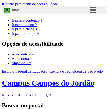
Ir direto para menu de acessibilidade.
BRASIL
Simplifique!
Ir para o conteúdo
1
Ir para o menu
2
Comunica BR
Ir para a busca
3
Ir para o rodapé
4
Participe
Acesso à informação
Opções de acessibilidade
Legislação
Acessibilidade
Canais
Alto contraste
Mapa do site
Instituto Federal de Educação, Ciência e Tecnologia de São Paulo
Campus Campos do Jordão
MINISTÉRIO DA EDUCAÇÃO
Buscar no portal