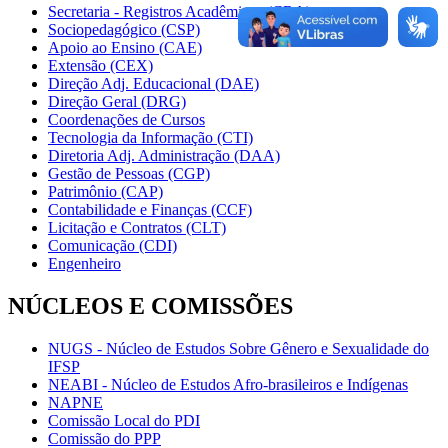
Secretaria - Registros Acadêmicos (CRA)
Sociopedagógico (CSP)
Apoio ao Ensino (CAE)
Extensão (CEX)
Direção Adj. Educacional (DAE)
Direção Geral (DRG)
Coordenações de Cursos
Tecnologia da Informação (CTI)
Diretoria Adj. Administração (DAA)
Gestão de Pessoas (CGP)
Patrimônio (CAP)
Contabilidade e Finanças (CCF)
Licitação e Contratos (CLT)
Comunicação (CDI)
Engenheiro
NÚCLEOS E COMISSÕES
NUGS - Núcleo de Estudos Sobre Gênero e Sexualidade do
IFSP
NEABI - Núcleo de Estudos Afro-brasileiros e Indígenas
NAPNE
Comissão Local do PDI
Comissão do PPP