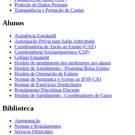
Proteção de Dados Pessoais
Transparência e Prestação de Contas
Alunos
Assistência Estudantil
Autorização Prévia para Saída Antecipada
Coordenadoria de Apoio ao Ensino (CAE)
Coordenadoria Sociopedagógica (CSP)
Grêmio Estudantil
Horário de atendimento dos professores aos alunos
Horário de Atendimento - Programa Bolsa Ensino
Horário de Orientação de Estágio
Normas de Segurança e Acesso ao IFSP-CJO
Regime de Exercícios Domiciliares
Regulamento Disciplinar Discente
Horário de Atendimento - Coordenadores de Curso
Biblioteca
Apresentação
Normas e Regulamentos
Serviços Oferecidos