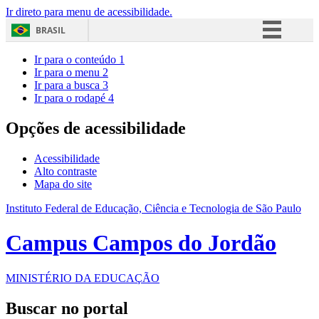
Ir direto para menu de acessibilidade.
BRASIL
Simplifique!
Ir para o conteúdo
1
Ir para o menu
2
Comunica BR
Ir para a busca
3
Ir para o rodapé
4
Participe
Acesso à informação
Opções de acessibilidade
Legislação
Acessibilidade
Canais
Alto contraste
Mapa do site
Instituto Federal de Educação, Ciência e Tecnologia de São Paulo
Campus Campos do Jordão
MINISTÉRIO DA EDUCAÇÃO
Buscar no portal