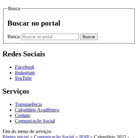
Busca
Buscar no portal
Busca:
Buscar
Redes Sociais
Facebook
Instagram
YouTube
Serviços
Transparência
Calendário Acadêmico
Contato
Comunicação Social
Fim do menu de serviços
Página inicial
>
Comunicação Social
>
IFSP
>
Calendário 2022 -