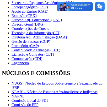
Secretaria - Registros Acadêmicos (CRA)
Sociopedagógico (CSP)
Apoio ao Ensino (CAE)
Extensão (CEX)
Direção Adj. Educacional (DAE)
Direção Geral (DRG)
Coordenações de Cursos
Tecnologia da Informação (CTI)
Diretoria Adj. Administração (DAA)
Gestão de Pessoas (CGP)
Patrimônio (CAP)
Contabilidade e Finanças (CCF)
Licitação e Contratos (CLT)
Comunicação (CDI)
Engenheiro
NÚCLEOS E COMISSÕES
NUGS - Núcleo de Estudos Sobre Gênero e Sexualidade do
IFSP
NEABI - Núcleo de Estudos Afro-brasileiros e Indígenas
NAPNE
Comissão Local do PDI
Comissão do PPP