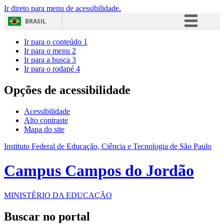
Ir direto para menu de acessibilidade.
BRASIL
Simplifique!
Ir para o conteúdo
1
Ir para o menu
2
Comunica BR
Ir para a busca
3
Ir para o rodapé
4
Participe
Acesso à informação
Opções de acessibilidade
Legislação
Acessibilidade
Canais
Alto contraste
Mapa do site
Instituto Federal de Educação, Ciência e Tecnologia de São Paulo
Campus Campos do Jordão
MINISTÉRIO DA EDUCAÇÃO
Buscar no portal