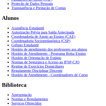
Proteção de Dados Pessoais
Transparência e Prestação de Contas
Alunos
Assistência Estudantil
Autorização Prévia para Saída Antecipada
Coordenadoria de Apoio ao Ensino (CAE)
Coordenadoria Sociopedagógica (CSP)
Grêmio Estudantil
Horário de atendimento dos professores aos alunos
Horário de Atendimento - Programa Bolsa Ensino
Horário de Orientação de Estágio
Normas de Segurança e Acesso ao IFSP-CJO
Regime de Exercícios Domiciliares
Regulamento Disciplinar Discente
Horário de Atendimento - Coordenadores de Curso
Biblioteca
Apresentação
Normas e Regulamentos
Serviços Oferecidos