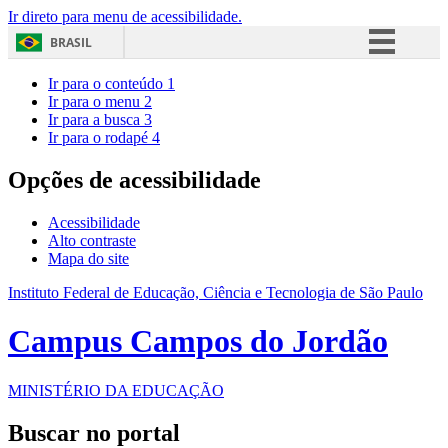
Ir direto para menu de acessibilidade.
BRASIL
Simplifique!
Ir para o conteúdo
1
Ir para o menu
2
Comunica BR
Ir para a busca
3
Ir para o rodapé
4
Participe
Acesso à informação
Opções de acessibilidade
Legislação
Acessibilidade
Canais
Alto contraste
Mapa do site
Instituto Federal de Educação, Ciência e Tecnologia de São Paulo
Campus Campos do Jordão
MINISTÉRIO DA EDUCAÇÃO
Buscar no portal