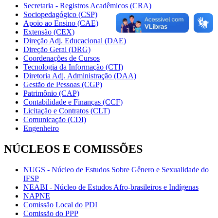
Secretaria - Registros Acadêmicos (CRA)
Sociopedagógico (CSP)
Apoio ao Ensino (CAE)
Extensão (CEX)
Direção Adj. Educacional (DAE)
Direção Geral (DRG)
Coordenações de Cursos
Tecnologia da Informação (CTI)
Diretoria Adj. Administração (DAA)
Gestão de Pessoas (CGP)
Patrimônio (CAP)
Contabilidade e Finanças (CCF)
Licitação e Contratos (CLT)
Comunicação (CDI)
Engenheiro
NÚCLEOS E COMISSÕES
NUGS - Núcleo de Estudos Sobre Gênero e Sexualidade do
IFSP
NEABI - Núcleo de Estudos Afro-brasileiros e Indígenas
NAPNE
Comissão Local do PDI
Comissão do PPP