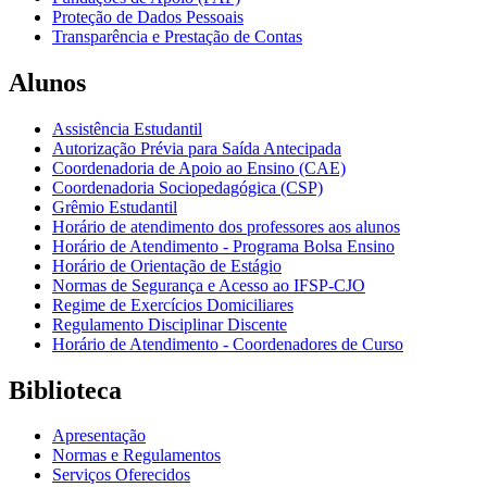
Proteção de Dados Pessoais
Transparência e Prestação de Contas
Alunos
Assistência Estudantil
Autorização Prévia para Saída Antecipada
Coordenadoria de Apoio ao Ensino (CAE)
Coordenadoria Sociopedagógica (CSP)
Grêmio Estudantil
Horário de atendimento dos professores aos alunos
Horário de Atendimento - Programa Bolsa Ensino
Horário de Orientação de Estágio
Normas de Segurança e Acesso ao IFSP-CJO
Regime de Exercícios Domiciliares
Regulamento Disciplinar Discente
Horário de Atendimento - Coordenadores de Curso
Biblioteca
Apresentação
Normas e Regulamentos
Serviços Oferecidos