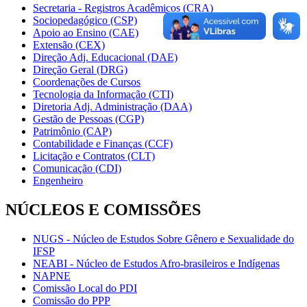
Secretaria - Registros Acadêmicos (CRA)
Sociopedagógico (CSP)
Apoio ao Ensino (CAE)
Extensão (CEX)
Direção Adj. Educacional (DAE)
Direção Geral (DRG)
Coordenações de Cursos
Tecnologia da Informação (CTI)
Diretoria Adj. Administração (DAA)
Gestão de Pessoas (CGP)
Patrimônio (CAP)
Contabilidade e Finanças (CCF)
Licitação e Contratos (CLT)
Comunicação (CDI)
Engenheiro
NÚCLEOS E COMISSÕES
NUGS - Núcleo de Estudos Sobre Gênero e Sexualidade do
IFSP
NEABI - Núcleo de Estudos Afro-brasileiros e Indígenas
NAPNE
Comissão Local do PDI
Comissão do PPP