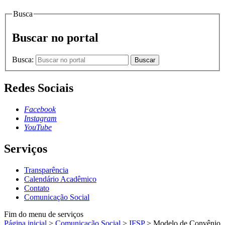
Busca
Buscar no portal
Busca:
Buscar
Redes Sociais
Facebook
Instagram
YouTube
Serviços
Transparência
Calendário Acadêmico
Contato
Comunicação Social
Fim do menu de serviços
Página inicial
>
Comunicação Social
>
IFSP
>
Modelo de Convênio