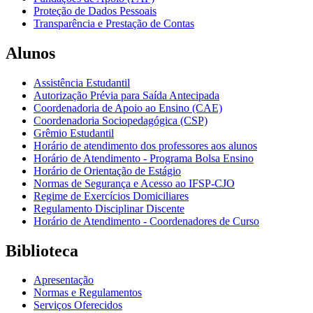
Proteção de Dados Pessoais
Transparência e Prestação de Contas
Alunos
Assistência Estudantil
Autorização Prévia para Saída Antecipada
Coordenadoria de Apoio ao Ensino (CAE)
Coordenadoria Sociopedagógica (CSP)
Grêmio Estudantil
Horário de atendimento dos professores aos alunos
Horário de Atendimento - Programa Bolsa Ensino
Horário de Orientação de Estágio
Normas de Segurança e Acesso ao IFSP-CJO
Regime de Exercícios Domiciliares
Regulamento Disciplinar Discente
Horário de Atendimento - Coordenadores de Curso
Biblioteca
Apresentação
Normas e Regulamentos
Serviços Oferecidos