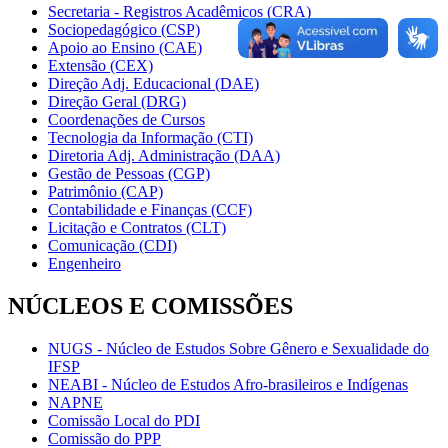
Secretaria - Registros Acadêmicos (CRA)
Sociopedagógico (CSP)
Apoio ao Ensino (CAE)
Extensão (CEX)
Direção Adj. Educacional (DAE)
Direção Geral (DRG)
Coordenações de Cursos
Tecnologia da Informação (CTI)
Diretoria Adj. Administração (DAA)
Gestão de Pessoas (CGP)
Patrimônio (CAP)
Contabilidade e Finanças (CCF)
Licitação e Contratos (CLT)
Comunicação (CDI)
Engenheiro
NÚCLEOS E COMISSÕES
NUGS - Núcleo de Estudos Sobre Gênero e Sexualidade do
IFSP
NEABI - Núcleo de Estudos Afro-brasileiros e Indígenas
NAPNE
Comissão Local do PDI
Comissão do PPP