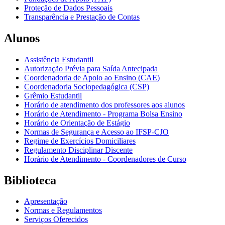
Proteção de Dados Pessoais
Transparência e Prestação de Contas
Alunos
Assistência Estudantil
Autorização Prévia para Saída Antecipada
Coordenadoria de Apoio ao Ensino (CAE)
Coordenadoria Sociopedagógica (CSP)
Grêmio Estudantil
Horário de atendimento dos professores aos alunos
Horário de Atendimento - Programa Bolsa Ensino
Horário de Orientação de Estágio
Normas de Segurança e Acesso ao IFSP-CJO
Regime de Exercícios Domiciliares
Regulamento Disciplinar Discente
Horário de Atendimento - Coordenadores de Curso
Biblioteca
Apresentação
Normas e Regulamentos
Serviços Oferecidos