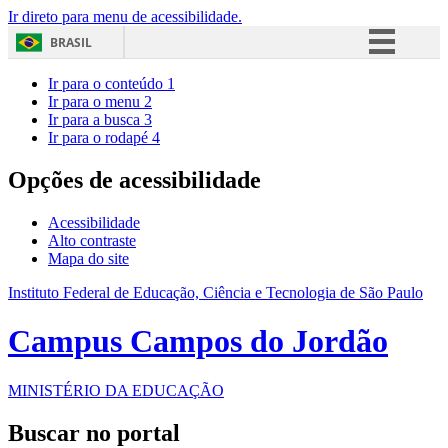
Ir direto para menu de acessibilidade.
BRASIL
Simplifique!
Ir para o conteúdo
1
Ir para o menu
2
Comunica BR
Ir para a busca
3
Ir para o rodapé
4
Participe
Acesso à informação
Opções de acessibilidade
Legislação
Acessibilidade
Canais
Alto contraste
Mapa do site
Instituto Federal de Educação, Ciência e Tecnologia de São Paulo
Campus Campos do Jordão
MINISTÉRIO DA EDUCAÇÃO
Buscar no portal