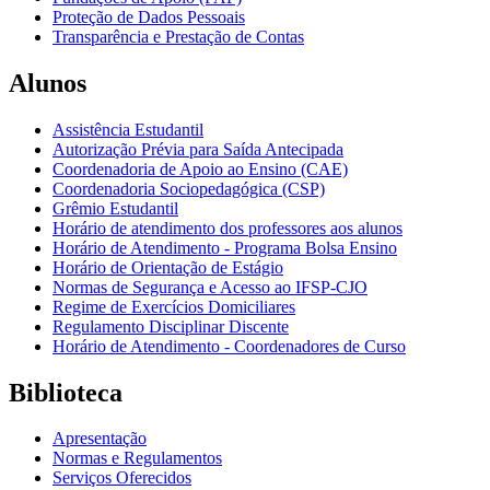
Proteção de Dados Pessoais
Transparência e Prestação de Contas
Alunos
Assistência Estudantil
Autorização Prévia para Saída Antecipada
Coordenadoria de Apoio ao Ensino (CAE)
Coordenadoria Sociopedagógica (CSP)
Grêmio Estudantil
Horário de atendimento dos professores aos alunos
Horário de Atendimento - Programa Bolsa Ensino
Horário de Orientação de Estágio
Normas de Segurança e Acesso ao IFSP-CJO
Regime de Exercícios Domiciliares
Regulamento Disciplinar Discente
Horário de Atendimento - Coordenadores de Curso
Biblioteca
Apresentação
Normas e Regulamentos
Serviços Oferecidos