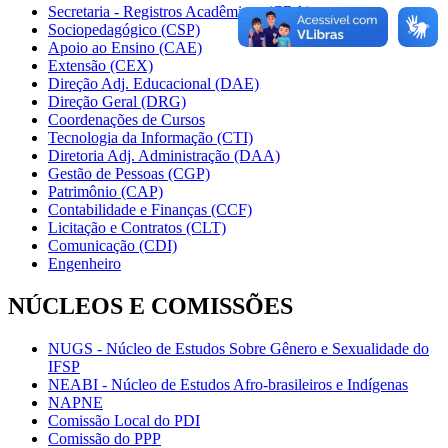
Secretaria - Registros Acadêmicos (CRA)
Sociopedagógico (CSP)
Apoio ao Ensino (CAE)
Extensão (CEX)
Direção Adj. Educacional (DAE)
Direção Geral (DRG)
Coordenações de Cursos
Tecnologia da Informação (CTI)
Diretoria Adj. Administração (DAA)
Gestão de Pessoas (CGP)
Patrimônio (CAP)
Contabilidade e Finanças (CCF)
Licitação e Contratos (CLT)
Comunicação (CDI)
Engenheiro
NÚCLEOS E COMISSÕES
NUGS - Núcleo de Estudos Sobre Gênero e Sexualidade do
IFSP
NEABI - Núcleo de Estudos Afro-brasileiros e Indígenas
NAPNE
Comissão Local do PDI
Comissão do PPP