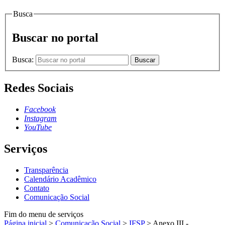
Busca
Buscar no portal
Busca:
Buscar
Redes Sociais
Facebook
Instagram
YouTube
Serviços
Transparência
Calendário Acadêmico
Contato
Comunicação Social
Fim do menu de serviços
Página inicial
>
Comunicação Social
>
IFSP
>
Anexo III -