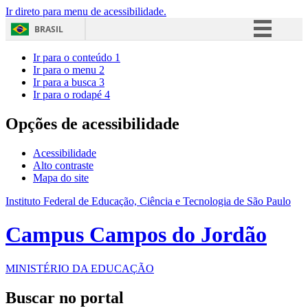
Ir direto para menu de acessibilidade.
BRASIL
Simplifique!
Ir para o conteúdo
1
Ir para o menu
2
Comunica BR
Ir para a busca
3
Ir para o rodapé
4
Participe
Acesso à informação
Opções de acessibilidade
Legislação
Acessibilidade
Canais
Alto contraste
Mapa do site
Instituto Federal de Educação, Ciência e Tecnologia de São Paulo
Campus Campos do Jordão
MINISTÉRIO DA EDUCAÇÃO
Buscar no portal