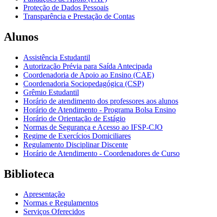
Proteção de Dados Pessoais
Transparência e Prestação de Contas
Alunos
Assistência Estudantil
Autorização Prévia para Saída Antecipada
Coordenadoria de Apoio ao Ensino (CAE)
Coordenadoria Sociopedagógica (CSP)
Grêmio Estudantil
Horário de atendimento dos professores aos alunos
Horário de Atendimento - Programa Bolsa Ensino
Horário de Orientação de Estágio
Normas de Segurança e Acesso ao IFSP-CJO
Regime de Exercícios Domiciliares
Regulamento Disciplinar Discente
Horário de Atendimento - Coordenadores de Curso
Biblioteca
Apresentação
Normas e Regulamentos
Serviços Oferecidos