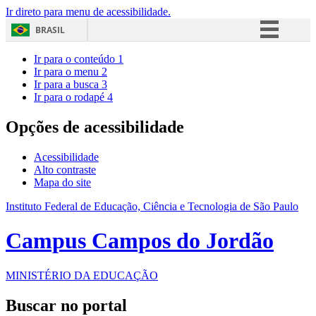
Ir direto para menu de acessibilidade.
BRASIL
Simplifique!
Ir para o conteúdo
1
Ir para o menu
2
Comunica BR
Ir para a busca
3
Ir para o rodapé
4
Participe
Acesso à informação
Opções de acessibilidade
Legislação
Acessibilidade
Canais
Alto contraste
Mapa do site
Instituto Federal de Educação, Ciência e Tecnologia de São Paulo
Campus Campos do Jordão
MINISTÉRIO DA EDUCAÇÃO
Buscar no portal