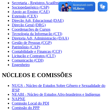
Secretaria - Registros Acadêmicos (CRA)
Sociopedagógico (CSP)
Apoio ao Ensino (CAE)
Extensão (CEX)
Direção Adj. Educacional (DAE)
Direção Geral (DRG)
Coordenações de Cursos
Tecnologia da Informação (CTI)
Diretoria Adj. Administração (DAA)
Gestão de Pessoas (CGP)
Patrimônio (CAP)
Contabilidade e Finanças (CCF)
Licitação e Contratos (CLT)
Comunicação (CDI)
Engenheiro
NÚCLEOS E COMISSÕES
NUGS - Núcleo de Estudos Sobre Gênero e Sexualidade do
IFSP
NEABI - Núcleo de Estudos Afro-brasileiros e Indígenas
NAPNE
Comissão Local do PDI
Comissão do PPP