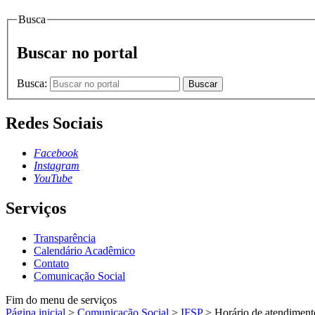
Busca
Buscar no portal
Busca:
Buscar
Redes Sociais
Facebook
Instagram
YouTube
Serviços
Transparência
Calendário Acadêmico
Contato
Comunicação Social
Fim do menu de serviços
Página inicial
>
Comunicação Social
>
IFSP
>
Horário de atendiment