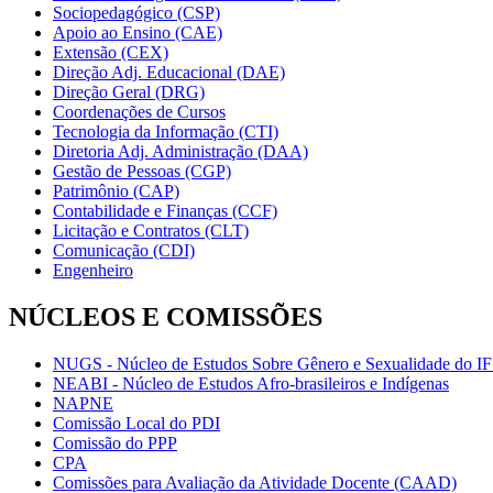
Sociopedagógico (CSP)
Apoio ao Ensino (CAE)
Extensão (CEX)
Direção Adj. Educacional (DAE)
Direção Geral (DRG)
Coordenações de Cursos
Tecnologia da Informação (CTI)
Diretoria Adj. Administração (DAA)
Gestão de Pessoas (CGP)
Patrimônio (CAP)
Contabilidade e Finanças (CCF)
Licitação e Contratos (CLT)
Comunicação (CDI)
Engenheiro
NÚCLEOS E COMISSÕES
NUGS - Núcleo de Estudos Sobre Gênero e Sexualidade do I
NEABI - Núcleo de Estudos Afro-brasileiros e Indígenas
NAPNE
Comissão Local do PDI
Comissão do PPP
CPA
Comissões para Avaliação da Atividade Docente (CAAD)