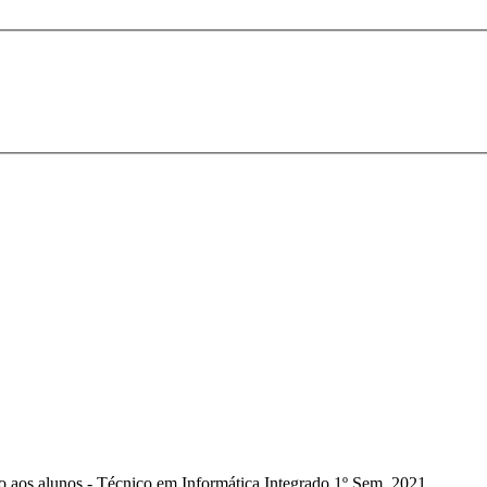
o aos alunos - Técnico em Informática Integrado 1º Sem. 2021