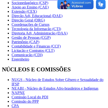
Sociopedagógico (CSP)
Apoio ao Ensino (CAE)
Extensão (CEX)
Direção Adj. Educacional (DAE)
Direção Geral (DRG)
Coordenações de Cursos
Tecnologia da Informação (CTI)
Diretoria Adj. Administração (DAA)
Gestão de Pessoas (CGP)
Patrimônio (CAP)
Contabilidade e Finanças (CCF)
Licitação e Contratos (CLT)
Comunicação (CDI)
Engenheiro
NÚCLEOS E COMISSÕES
NUGS - Núcleo de Estudos Sobre Gênero e Sexualidade do
IFSP
NEABI - Núcleo de Estudos Afro-brasileiros e Indígenas
NAPNE
Comissão Local do PDI
Comissão do PPP
CPA