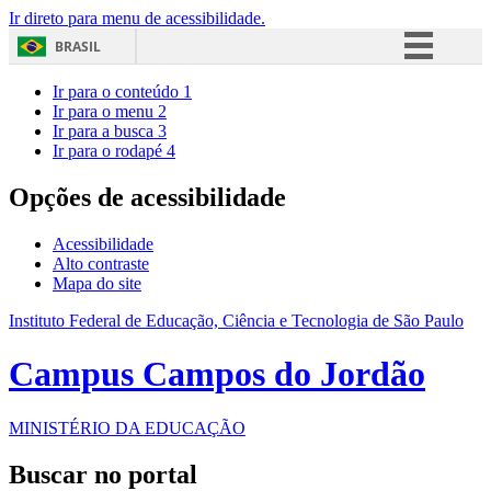
Ir direto para menu de acessibilidade.
BRASIL
Simplifique!
Ir para o conteúdo
1
Ir para o menu
2
Comunica BR
Ir para a busca
3
Ir para o rodapé
4
Participe
Acesso à informação
Opções de acessibilidade
Legislação
Acessibilidade
Canais
Alto contraste
Mapa do site
Instituto Federal de Educação, Ciência e Tecnologia de São Paulo
Campus Campos do Jordão
MINISTÉRIO DA EDUCAÇÃO
Buscar no portal