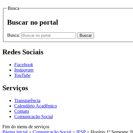
Busca
Buscar no portal
Busca:
Buscar
Redes Sociais
Facebook
Instagram
YouTube
Serviços
Transparência
Calendário Acadêmico
Contato
Comunicação Social
Fim do menu de serviços
Página inicial
>
Comunicação Social
>
IFSP
>
Horário 1º Semestre 2