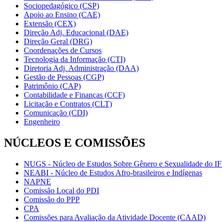
Sociopedagógico (CSP)
Apoio ao Ensino (CAE)
Extensão (CEX)
Direção Adj. Educacional (DAE)
Direção Geral (DRG)
Coordenações de Cursos
Tecnologia da Informação (CTI)
Diretoria Adj. Administração (DAA)
Gestão de Pessoas (CGP)
Patrimônio (CAP)
Contabilidade e Finanças (CCF)
Licitação e Contratos (CLT)
Comunicação (CDI)
Engenheiro
NÚCLEOS E COMISSÕES
NUGS - Núcleo de Estudos Sobre Gênero e Sexualidade do I
NEABI - Núcleo de Estudos Afro-brasileiros e Indígenas
NAPNE
Comissão Local do PDI
Comissão do PPP
CPA
Comissões para Avaliação da Atividade Docente (CAAD)