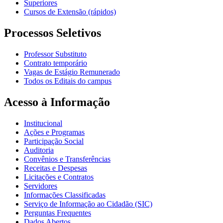
Superiores
Cursos de Extensão (rápidos)
Processos Seletivos
Professor Substituto
Contrato temporário
Vagas de Estágio Remunerado
Todos os Editais do campus
Acesso à Informação
Institucional
Ações e Programas
Participação Social
Auditoria
Convênios e Transferências
Receitas e Despesas
Licitações e Contratos
Servidores
Informações Classificadas
Serviço de Informação ao Cidadão (SIC)
Perguntas Frequentes
Dados Abertos