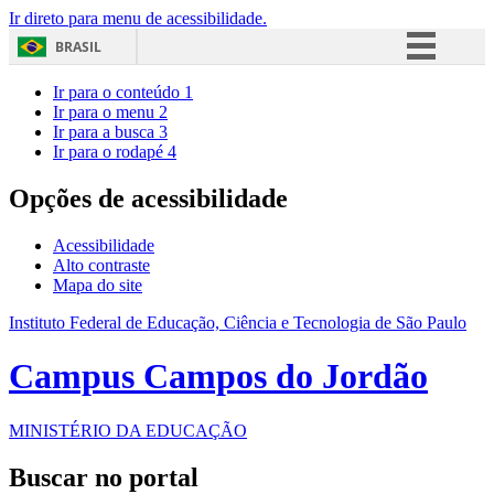
Ir direto para menu de acessibilidade.
BRASIL
Simplifique!
Ir para o conteúdo
1
Ir para o menu
2
Comunica BR
Ir para a busca
3
Ir para o rodapé
4
Participe
Acesso à informação
Opções de acessibilidade
Legislação
Acessibilidade
Canais
Alto contraste
Mapa do site
Instituto Federal de Educação, Ciência e Tecnologia de São Paulo
Campus Campos do Jordão
MINISTÉRIO DA EDUCAÇÃO
Buscar no portal