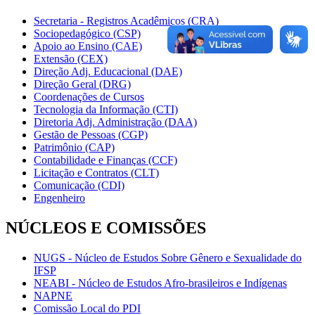
Secretaria - Registros Acadêmicos (CRA)
Sociopedagógico (CSP)
Apoio ao Ensino (CAE)
Extensão (CEX)
Direção Adj. Educacional (DAE)
Direção Geral (DRG)
Coordenações de Cursos
Tecnologia da Informação (CTI)
Diretoria Adj. Administração (DAA)
Gestão de Pessoas (CGP)
Patrimônio (CAP)
Contabilidade e Finanças (CCF)
Licitação e Contratos (CLT)
Comunicação (CDI)
Engenheiro
NÚCLEOS E COMISSÕES
NUGS - Núcleo de Estudos Sobre Gênero e Sexualidade do
IFSP
NEABI - Núcleo de Estudos Afro-brasileiros e Indígenas
NAPNE
Comissão Local do PDI