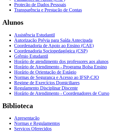
Proteção de Dados Pessoais
Transparência e Prestação de Contas
Alunos
Assistência Estudantil
Autorização Prévia para Saída Antecipada
Coordenadoria de Apoio ao Ensino (CAE)
Coordenadoria Sociopedagógica (CSP)
Grêmio Estudantil
Horário de atendimento dos professores aos alunos
Horário de Atendimento - Programa Bolsa Ensino
Horário de Orientação de Estágio
Normas de Segurança e Acesso ao IFSP-CJO
Regime de Exercícios Domiciliares
Regulamento Disciplinar Discente
Horário de Atendimento - Coordenadores de Curso
Biblioteca
Apresentação
Normas e Regulamentos
Serviços Oferecidos