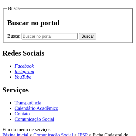
Busca
Buscar no portal
Busca:
Buscar
Redes Sociais
Facebook
Instagram
YouTube
Serviços
Transparência
Calendário Acadêmico
Contato
Comunicação Social
Fim do menu de serviços
Página inicial
>
Comunicação Social
>
IFSP
>
Ficha Cadastral de