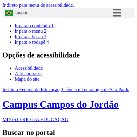
Ir direto para menu de acessibilidade.
BRASIL
Simplifique!
Ir para o conteúdo
1
Ir para o menu
2
Comunica BR
Ir para a busca
3
Ir para o rodapé
4
Participe
Acesso à informação
Opções de acessibilidade
Legislação
Acessibilidade
Canais
Alto contraste
Mapa do site
Instituto Federal de Educação, Ciência e Tecnologia de São Paulo
Campus Campos do Jordão
MINISTÉRIO DA EDUCAÇÃO
Buscar no portal