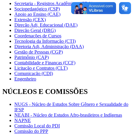
Secretaria - Registros Acadêmicos (CRA)
Sociopedagógico (CSP)
Apoio ao Ensino (CAE)
Extensão (CEX)
Direção Adj. Educacional (DAE)
Direção Geral (DRG)
Coordenações de Cursos
Tecnologia da Informação (CTI)
Diretoria Adj. Administração (DAA)
Gestão de Pessoas (CGP)
Patrimônio (CAP)
Contabilidade e Finanças (CCF)
Licitação e Contratos (CLT)
Comunicação (CDI)
Engenheiro
NÚCLEOS E COMISSÕES
NUGS - Núcleo de Estudos Sobre Gênero e Sexualidade do
IFSP
NEABI - Núcleo de Estudos Afro-brasileiros e Indígenas
NAPNE
Comissão Local do PDI
Comissão do PPP