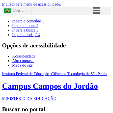
Ir direto para menu de acessibilidade.
BRASIL
Simplifique!
Ir para o conteúdo
1
Ir para o menu
2
Comunica BR
Ir para a busca
3
Ir para o rodapé
4
Participe
Acesso à informação
Opções de acessibilidade
Legislação
Acessibilidade
Canais
Alto contraste
Mapa do site
Instituto Federal de Educação, Ciência e Tecnologia de São Paulo
Campus Campos do Jordão
MINISTÉRIO DA EDUCAÇÃO
Buscar no portal