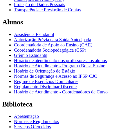
Proteção de Dados Pessoais
Transparência e Prestação de Contas
Alunos
Assistência Estudantil
Autorização Prévia para Saída Antecipada
Coordenadoria de Apoio ao Ensino (CAE)
Coordenadoria Sociopedagógica (CSP)
Grêmio Estudantil
Horário de atendimento dos professores aos alunos
Horário de Atendimento - Programa Bolsa Ensino
Horário de Orientação de Estágio
Normas de Segurança e Acesso ao IFSP-CJO
Regime de Exercícios Domiciliares
Regulamento Disciplinar Discente
Horário de Atendimento - Coordenadores de Curso
Biblioteca
Apresentação
Normas e Regulamentos
Serviços Oferecidos