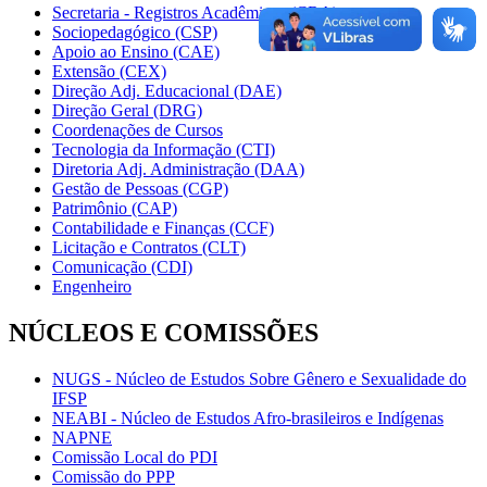
Secretaria - Registros Acadêmicos (CRA)
Sociopedagógico (CSP)
Apoio ao Ensino (CAE)
Extensão (CEX)
Direção Adj. Educacional (DAE)
Direção Geral (DRG)
Coordenações de Cursos
Tecnologia da Informação (CTI)
Diretoria Adj. Administração (DAA)
Gestão de Pessoas (CGP)
Patrimônio (CAP)
Contabilidade e Finanças (CCF)
Licitação e Contratos (CLT)
Comunicação (CDI)
Engenheiro
NÚCLEOS E COMISSÕES
NUGS - Núcleo de Estudos Sobre Gênero e Sexualidade do
IFSP
NEABI - Núcleo de Estudos Afro-brasileiros e Indígenas
NAPNE
Comissão Local do PDI
Comissão do PPP