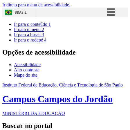
Ir direto para menu de acessibilidade.
BRASIL
Simplifique!
Ir para o conteúdo
1
Ir para o menu
2
Comunica BR
Ir para a busca
3
Ir para o rodapé
4
Participe
Acesso à informação
Opções de acessibilidade
Legislação
Acessibilidade
Canais
Alto contraste
Mapa do site
Instituto Federal de Educação, Ciência e Tecnologia de São Paulo
Campus Campos do Jordão
MINISTÉRIO DA EDUCAÇÃO
Buscar no portal