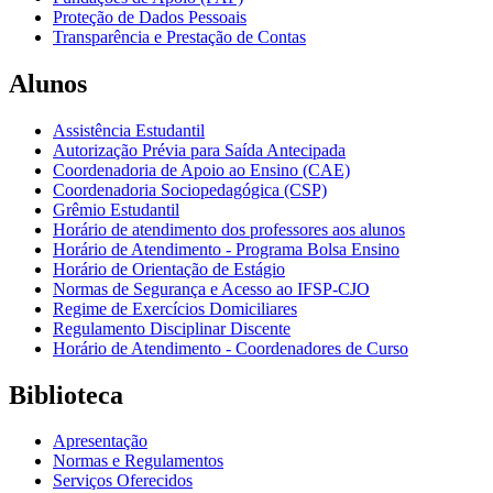
Proteção de Dados Pessoais
Transparência e Prestação de Contas
Alunos
Assistência Estudantil
Autorização Prévia para Saída Antecipada
Coordenadoria de Apoio ao Ensino (CAE)
Coordenadoria Sociopedagógica (CSP)
Grêmio Estudantil
Horário de atendimento dos professores aos alunos
Horário de Atendimento - Programa Bolsa Ensino
Horário de Orientação de Estágio
Normas de Segurança e Acesso ao IFSP-CJO
Regime de Exercícios Domiciliares
Regulamento Disciplinar Discente
Horário de Atendimento - Coordenadores de Curso
Biblioteca
Apresentação
Normas e Regulamentos
Serviços Oferecidos