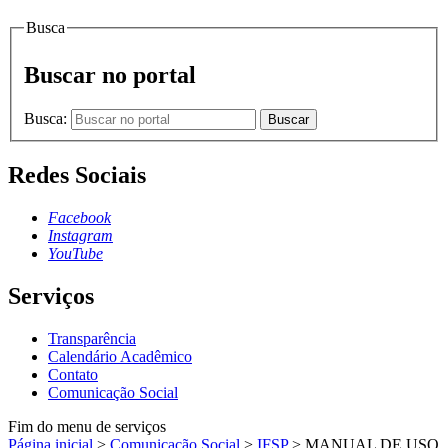
Busca
Buscar no portal
Busca:
Buscar
Redes Sociais
Facebook
Instagram
YouTube
Serviços
Transparência
Calendário Acadêmico
Contato
Comunicação Social
Fim do menu de serviços
Página inicial
>
Comunicação Social
>
IFSP
>
MANUAL DE USO