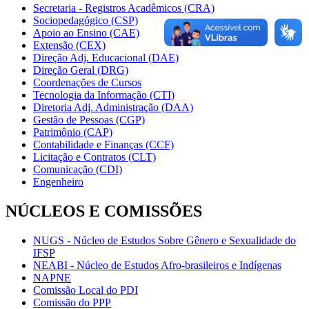
Secretaria - Registros Acadêmicos (CRA)
Sociopedagógico (CSP)
Apoio ao Ensino (CAE)
Extensão (CEX)
Direção Adj. Educacional (DAE)
Direção Geral (DRG)
Coordenações de Cursos
Tecnologia da Informação (CTI)
Diretoria Adj. Administração (DAA)
Gestão de Pessoas (CGP)
Patrimônio (CAP)
Contabilidade e Finanças (CCF)
Licitação e Contratos (CLT)
Comunicação (CDI)
Engenheiro
NÚCLEOS E COMISSÕES
NUGS - Núcleo de Estudos Sobre Gênero e Sexualidade do
IFSP
NEABI - Núcleo de Estudos Afro-brasileiros e Indígenas
NAPNE
Comissão Local do PDI
Comissão do PPP