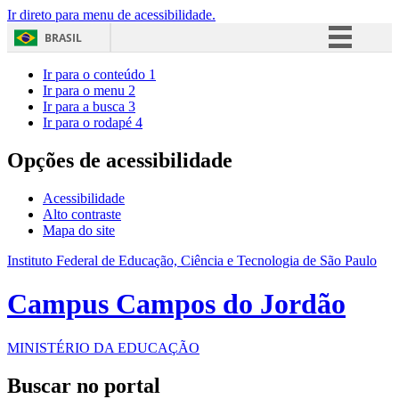
Ir direto para menu de acessibilidade.
BRASIL
Simplifique!
Ir para o conteúdo
1
Ir para o menu
2
Comunica BR
Ir para a busca
3
Ir para o rodapé
4
Participe
Acesso à informação
Opções de acessibilidade
Legislação
Acessibilidade
Canais
Alto contraste
Mapa do site
Instituto Federal de Educação, Ciência e Tecnologia de São Paulo
Campus Campos do Jordão
MINISTÉRIO DA EDUCAÇÃO
Buscar no portal