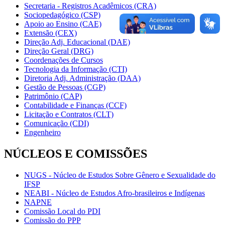
Secretaria - Registros Acadêmicos (CRA)
Sociopedagógico (CSP)
Apoio ao Ensino (CAE)
Extensão (CEX)
Direção Adj. Educacional (DAE)
Direção Geral (DRG)
Coordenações de Cursos
Tecnologia da Informação (CTI)
Diretoria Adj. Administração (DAA)
Gestão de Pessoas (CGP)
Patrimônio (CAP)
Contabilidade e Finanças (CCF)
Licitação e Contratos (CLT)
Comunicação (CDI)
Engenheiro
NÚCLEOS E COMISSÕES
NUGS - Núcleo de Estudos Sobre Gênero e Sexualidade do
IFSP
NEABI - Núcleo de Estudos Afro-brasileiros e Indígenas
NAPNE
Comissão Local do PDI
Comissão do PPP