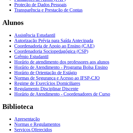
Proteção de Dados Pessoais
Transparência e Prestação de Contas
Alunos
Assistência Estudantil
Autorização Prévia para Saída Antecipada
Coordenadoria de Apoio ao Ensino (CAE)
Coordenadoria Sociopedagógica (CSP)
Grêmio Estudantil
Horário de atendimento dos professores aos alunos
Horário de Atendimento - Programa Bolsa Ensino
Horário de Orientação de Estágio
Normas de Segurança e Acesso ao IFSP-CJO
Regime de Exercícios Domiciliares
Regulamento Disciplinar Discente
Horário de Atendimento - Coordenadores de Curso
Biblioteca
Apresentação
Normas e Regulamentos
Serviços Oferecidos