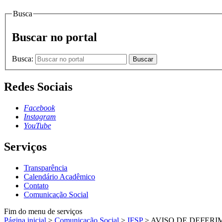
Busca
Buscar no portal
Busca:
Buscar
Redes Sociais
Facebook
Instagram
YouTube
Serviços
Transparência
Calendário Acadêmico
Contato
Comunicação Social
Fim do menu de serviços
Página inicial
>
Comunicação Social
>
IFSP
>
AVISO DE DEFERIM