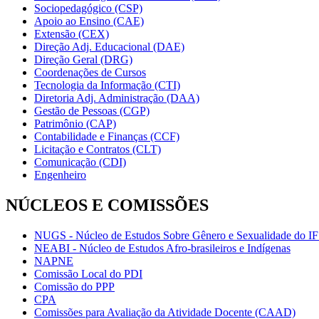
Sociopedagógico (CSP)
Apoio ao Ensino (CAE)
Extensão (CEX)
Direção Adj. Educacional (DAE)
Direção Geral (DRG)
Coordenações de Cursos
Tecnologia da Informação (CTI)
Diretoria Adj. Administração (DAA)
Gestão de Pessoas (CGP)
Patrimônio (CAP)
Contabilidade e Finanças (CCF)
Licitação e Contratos (CLT)
Comunicação (CDI)
Engenheiro
NÚCLEOS E COMISSÕES
NUGS - Núcleo de Estudos Sobre Gênero e Sexualidade do I
NEABI - Núcleo de Estudos Afro-brasileiros e Indígenas
NAPNE
Comissão Local do PDI
Comissão do PPP
CPA
Comissões para Avaliação da Atividade Docente (CAAD)