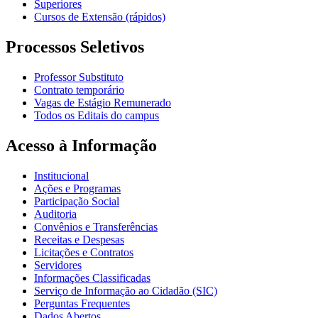
Superiores
Cursos de Extensão (rápidos)
Processos Seletivos
Professor Substituto
Contrato temporário
Vagas de Estágio Remunerado
Todos os Editais do campus
Acesso à Informação
Institucional
Ações e Programas
Participação Social
Auditoria
Convênios e Transferências
Receitas e Despesas
Licitações e Contratos
Servidores
Informações Classificadas
Serviço de Informação ao Cidadão (SIC)
Perguntas Frequentes
Dados Abertos