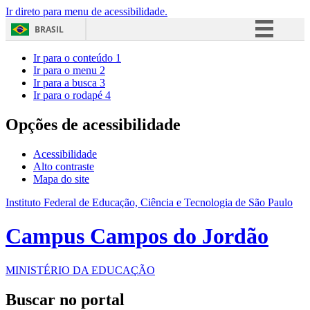
Ir direto para menu de acessibilidade.
BRASIL
Simplifique!
Ir para o conteúdo
1
Ir para o menu
2
Comunica BR
Ir para a busca
3
Ir para o rodapé
4
Participe
Acesso à informação
Opções de acessibilidade
Legislação
Acessibilidade
Canais
Alto contraste
Mapa do site
Instituto Federal de Educação, Ciência e Tecnologia de São Paulo
Campus Campos do Jordão
MINISTÉRIO DA EDUCAÇÃO
Buscar no portal