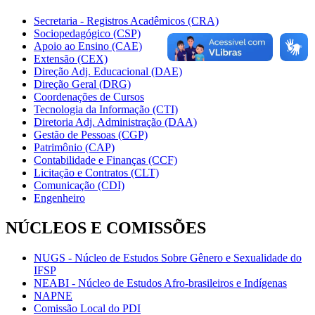
Secretaria - Registros Acadêmicos (CRA)
Sociopedagógico (CSP)
Apoio ao Ensino (CAE)
Extensão (CEX)
Direção Adj. Educacional (DAE)
Direção Geral (DRG)
Coordenações de Cursos
Tecnologia da Informação (CTI)
Diretoria Adj. Administração (DAA)
Gestão de Pessoas (CGP)
Patrimônio (CAP)
Contabilidade e Finanças (CCF)
Licitação e Contratos (CLT)
Comunicação (CDI)
Engenheiro
NÚCLEOS E COMISSÕES
NUGS - Núcleo de Estudos Sobre Gênero e Sexualidade do
IFSP
NEABI - Núcleo de Estudos Afro-brasileiros e Indígenas
NAPNE
Comissão Local do PDI