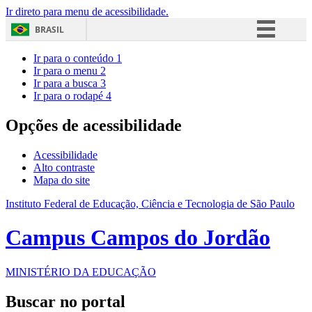
Ir direto para menu de acessibilidade.
BRASIL
Simplifique!
Ir para o conteúdo
1
Ir para o menu
2
Comunica BR
Ir para a busca
3
Ir para o rodapé
4
Participe
Acesso à informação
Opções de acessibilidade
Legislação
Acessibilidade
Canais
Alto contraste
Mapa do site
Instituto Federal de Educação, Ciência e Tecnologia de São Paulo
Campus Campos do Jordão
MINISTÉRIO DA EDUCAÇÃO
Buscar no portal