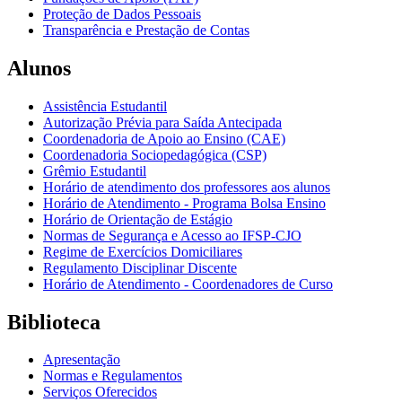
Proteção de Dados Pessoais
Transparência e Prestação de Contas
Alunos
Assistência Estudantil
Autorização Prévia para Saída Antecipada
Coordenadoria de Apoio ao Ensino (CAE)
Coordenadoria Sociopedagógica (CSP)
Grêmio Estudantil
Horário de atendimento dos professores aos alunos
Horário de Atendimento - Programa Bolsa Ensino
Horário de Orientação de Estágio
Normas de Segurança e Acesso ao IFSP-CJO
Regime de Exercícios Domiciliares
Regulamento Disciplinar Discente
Horário de Atendimento - Coordenadores de Curso
Biblioteca
Apresentação
Normas e Regulamentos
Serviços Oferecidos