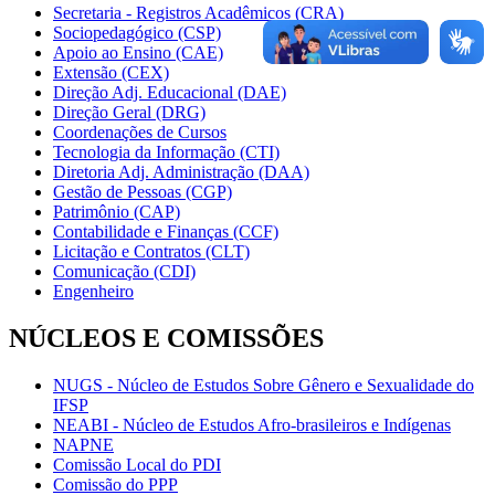
Secretaria - Registros Acadêmicos (CRA)
Sociopedagógico (CSP)
Apoio ao Ensino (CAE)
Extensão (CEX)
Direção Adj. Educacional (DAE)
Direção Geral (DRG)
Coordenações de Cursos
Tecnologia da Informação (CTI)
Diretoria Adj. Administração (DAA)
Gestão de Pessoas (CGP)
Patrimônio (CAP)
Contabilidade e Finanças (CCF)
Licitação e Contratos (CLT)
Comunicação (CDI)
Engenheiro
NÚCLEOS E COMISSÕES
NUGS - Núcleo de Estudos Sobre Gênero e Sexualidade do
IFSP
NEABI - Núcleo de Estudos Afro-brasileiros e Indígenas
NAPNE
Comissão Local do PDI
Comissão do PPP