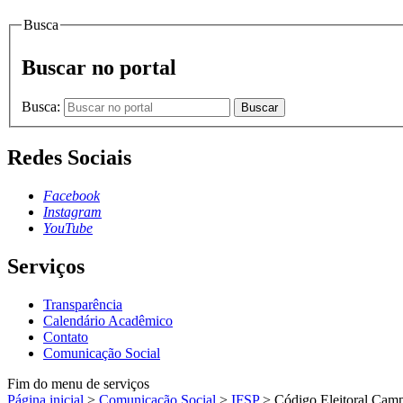
Busca
Buscar no portal
Busca:
Buscar
Redes Sociais
Facebook
Instagram
YouTube
Serviços
Transparência
Calendário Acadêmico
Contato
Comunicação Social
Fim do menu de serviços
Página inicial
>
Comunicação Social
>
IFSP
>
Código Eleitoral Cam