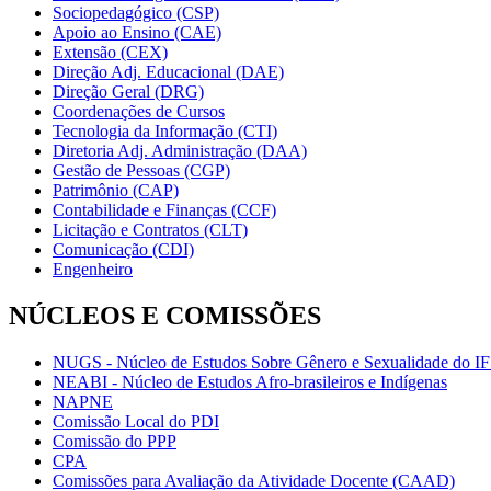
Sociopedagógico (CSP)
Apoio ao Ensino (CAE)
Extensão (CEX)
Direção Adj. Educacional (DAE)
Direção Geral (DRG)
Coordenações de Cursos
Tecnologia da Informação (CTI)
Diretoria Adj. Administração (DAA)
Gestão de Pessoas (CGP)
Patrimônio (CAP)
Contabilidade e Finanças (CCF)
Licitação e Contratos (CLT)
Comunicação (CDI)
Engenheiro
NÚCLEOS E COMISSÕES
NUGS - Núcleo de Estudos Sobre Gênero e Sexualidade do I
NEABI - Núcleo de Estudos Afro-brasileiros e Indígenas
NAPNE
Comissão Local do PDI
Comissão do PPP
CPA
Comissões para Avaliação da Atividade Docente (CAAD)