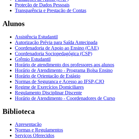
Proteção de Dados Pessoais
Transparência e Prestação de Contas
Alunos
Assistência Estudantil
Autorização Prévia para Saída Antecipada
Coordenadoria de Apoio ao Ensino (CAE)
Coordenadoria Sociopedagógica (CSP)
Grêmio Estudantil
Horário de atendimento dos professores aos alunos
Horário de Atendimento - Programa Bolsa Ensino
Horário de Orientação de Estágio
Normas de Segurança e Acesso ao IFSP-CJO
Regime de Exercícios Domiciliares
Regulamento Disciplinar Discente
Horário de Atendimento - Coordenadores de Curso
Biblioteca
Apresentação
Normas e Regulamentos
Serviços Oferecidos