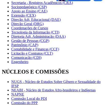
Secretaria - Registros Acadêmicos (CRA)
Sociopedagógico (CSP)
Apoio ao Ensino (CAE)
Extensão (CEX)
Direção Adj. Educacional (DAE)
Direção Geral (DRG)
Coordenações de Cursos
Tecnologia da Informação (CTI)
Diretoria Adj. Administração (DAA)
Gestão de Pessoas (CGP)
Patrimônio (CAP)
Contabilidade e Finanças (CCF)
Licitação e Contratos (CLT)
Comunicação (CDI)
Engenheiro
NÚCLEOS E COMISSÕES
NUGS - Núcleo de Estudos Sobre Gênero e Sexualidade do
IFSP
NEABI - Núcleo de Estudos Afro-brasileiros e Indígenas
NAPNE
Comissão Local do PDI
Comissão do PPP