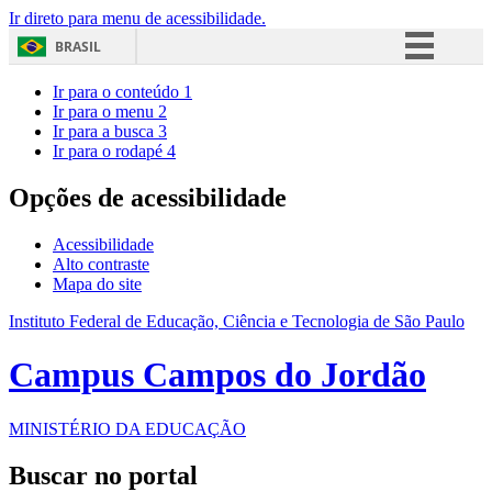
Ir direto para menu de acessibilidade.
BRASIL
Simplifique!
Ir para o conteúdo
1
Ir para o menu
2
Comunica BR
Ir para a busca
3
Ir para o rodapé
4
Participe
Acesso à informação
Opções de acessibilidade
Legislação
Acessibilidade
Canais
Alto contraste
Mapa do site
Instituto Federal de Educação, Ciência e Tecnologia de São Paulo
Campus Campos do Jordão
MINISTÉRIO DA EDUCAÇÃO
Buscar no portal