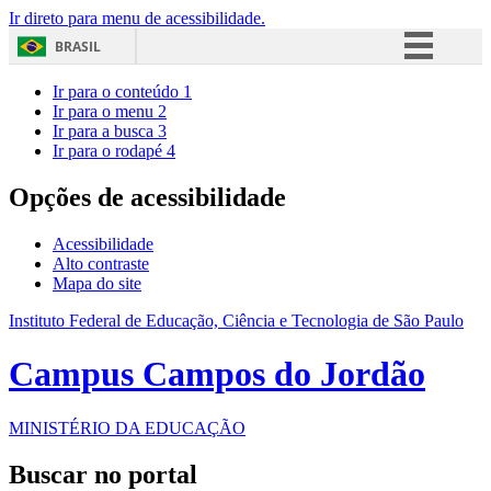
Ir direto para menu de acessibilidade.
BRASIL
Simplifique!
Ir para o conteúdo
1
Ir para o menu
2
Comunica BR
Ir para a busca
3
Ir para o rodapé
4
Participe
Acesso à informação
Opções de acessibilidade
Legislação
Acessibilidade
Canais
Alto contraste
Mapa do site
Instituto Federal de Educação, Ciência e Tecnologia de São Paulo
Campus Campos do Jordão
MINISTÉRIO DA EDUCAÇÃO
Buscar no portal