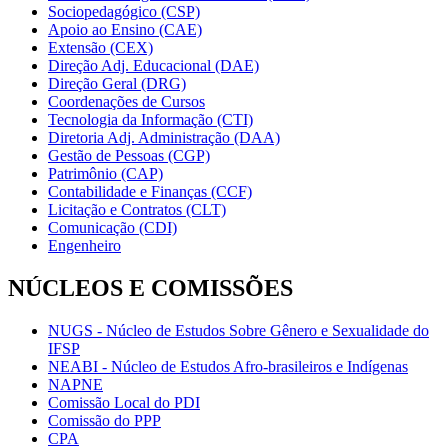
Sociopedagógico (CSP)
Apoio ao Ensino (CAE)
Extensão (CEX)
Direção Adj. Educacional (DAE)
Direção Geral (DRG)
Coordenações de Cursos
Tecnologia da Informação (CTI)
Diretoria Adj. Administração (DAA)
Gestão de Pessoas (CGP)
Patrimônio (CAP)
Contabilidade e Finanças (CCF)
Licitação e Contratos (CLT)
Comunicação (CDI)
Engenheiro
NÚCLEOS E COMISSÕES
NUGS - Núcleo de Estudos Sobre Gênero e Sexualidade do
IFSP
NEABI - Núcleo de Estudos Afro-brasileiros e Indígenas
NAPNE
Comissão Local do PDI
Comissão do PPP
CPA