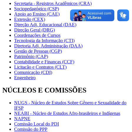
Secretaria - Registros Acadêmicos (CRA)
Sociopedagógico (CSP)
Apoio ao Ensino (CAE)
Extensão (CEX)
Direção Adj. Educacional (DAE)
Direção Geral (DRG)
Coordenações de Cursos
Tecnologia da Informação (CTI)
Diretoria Adj. Administração (DAA)
Gestão de Pessoas (CGP)
Patrimônio (CAP)
Contabilidade e Finanças (CCF)
Licitação e Contratos (CLT)
Comunicação (CDI)
Engenheiro
NÚCLEOS E COMISSÕES
NUGS - Núcleo de Estudos Sobre Gênero e Sexualidade do
IFSP
NEABI - Núcleo de Estudos Afro-brasileiros e Indígenas
NAPNE
Comissão Local do PDI
Comissão do PPP