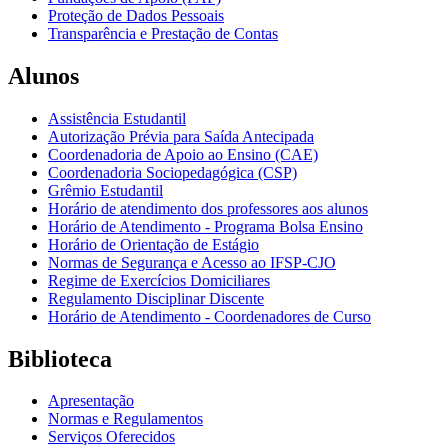
Proteção de Dados Pessoais
Transparência e Prestação de Contas
Alunos
Assistência Estudantil
Autorização Prévia para Saída Antecipada
Coordenadoria de Apoio ao Ensino (CAE)
Coordenadoria Sociopedagógica (CSP)
Grêmio Estudantil
Horário de atendimento dos professores aos alunos
Horário de Atendimento - Programa Bolsa Ensino
Horário de Orientação de Estágio
Normas de Segurança e Acesso ao IFSP-CJO
Regime de Exercícios Domiciliares
Regulamento Disciplinar Discente
Horário de Atendimento - Coordenadores de Curso
Biblioteca
Apresentação
Normas e Regulamentos
Serviços Oferecidos