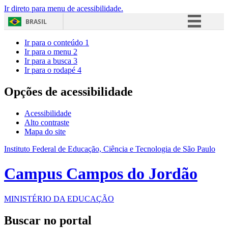
Ir direto para menu de acessibilidade.
BRASIL
Simplifique!
Ir para o conteúdo
1
Ir para o menu
2
Comunica BR
Ir para a busca
3
Ir para o rodapé
4
Participe
Acesso à informação
Opções de acessibilidade
Legislação
Acessibilidade
Canais
Alto contraste
Mapa do site
Instituto Federal de Educação, Ciência e Tecnologia de São Paulo
Campus Campos do Jordão
MINISTÉRIO DA EDUCAÇÃO
Buscar no portal