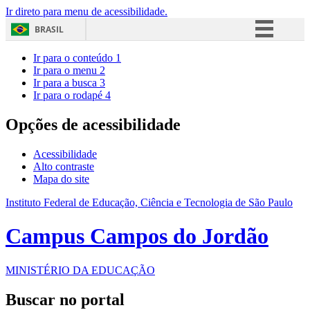
Ir direto para menu de acessibilidade.
BRASIL
Simplifique!
Ir para o conteúdo
1
Ir para o menu
2
Comunica BR
Ir para a busca
3
Ir para o rodapé
4
Participe
Acesso à informação
Opções de acessibilidade
Legislação
Acessibilidade
Canais
Alto contraste
Mapa do site
Instituto Federal de Educação, Ciência e Tecnologia de São Paulo
Campus Campos do Jordão
MINISTÉRIO DA EDUCAÇÃO
Buscar no portal