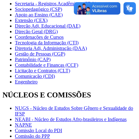
Secretaria - Registros Acadêmicos (CRA)
Sociopedagógico (CSP)
Apoio ao Ensino (CAE)
Extensão (CEX)
Direção Adj. Educacional (DAE)
Direção Geral (DRG)
Coordenações de Cursos
Tecnologia da Informação (CTI)
Diretoria Adj. Administração (DAA)
Gestão de Pessoas (CGP)
Patrimônio (CAP)
Contabilidade e Finanças (CCF)
Licitação e Contratos (CLT)
Comunicação (CDI)
Engenheiro
NÚCLEOS E COMISSÕES
NUGS - Núcleo de Estudos Sobre Gênero e Sexualidade do
IFSP
NEABI - Núcleo de Estudos Afro-brasileiros e Indígenas
NAPNE
Comissão Local do PDI
Comissão do PPP