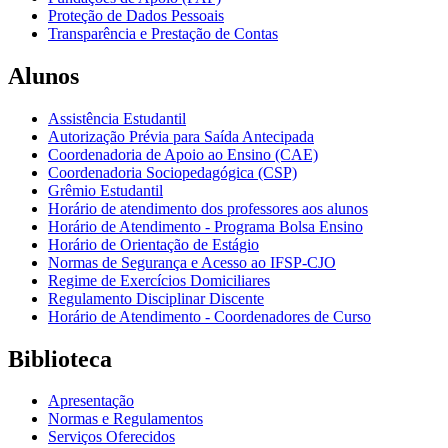
Proteção de Dados Pessoais
Transparência e Prestação de Contas
Alunos
Assistência Estudantil
Autorização Prévia para Saída Antecipada
Coordenadoria de Apoio ao Ensino (CAE)
Coordenadoria Sociopedagógica (CSP)
Grêmio Estudantil
Horário de atendimento dos professores aos alunos
Horário de Atendimento - Programa Bolsa Ensino
Horário de Orientação de Estágio
Normas de Segurança e Acesso ao IFSP-CJO
Regime de Exercícios Domiciliares
Regulamento Disciplinar Discente
Horário de Atendimento - Coordenadores de Curso
Biblioteca
Apresentação
Normas e Regulamentos
Serviços Oferecidos