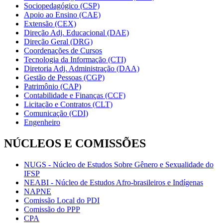
Sociopedagógico (CSP)
Apoio ao Ensino (CAE)
Extensão (CEX)
Direção Adj. Educacional (DAE)
Direção Geral (DRG)
Coordenações de Cursos
Tecnologia da Informação (CTI)
Diretoria Adj. Administração (DAA)
Gestão de Pessoas (CGP)
Patrimônio (CAP)
Contabilidade e Finanças (CCF)
Licitação e Contratos (CLT)
Comunicação (CDI)
Engenheiro
NÚCLEOS E COMISSÕES
NUGS - Núcleo de Estudos Sobre Gênero e Sexualidade do
IFSP
NEABI - Núcleo de Estudos Afro-brasileiros e Indígenas
NAPNE
Comissão Local do PDI
Comissão do PPP
CPA