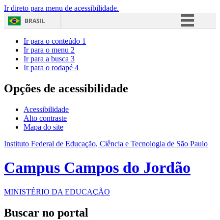
Ir direto para menu de acessibilidade.
BRASIL
Simplifique!
Ir para o conteúdo
1
Ir para o menu
2
Comunica BR
Ir para a busca
3
Ir para o rodapé
4
Participe
Acesso à informação
Opções de acessibilidade
Legislação
Acessibilidade
Canais
Alto contraste
Mapa do site
Instituto Federal de Educação, Ciência e Tecnologia de São Paulo
Campus Campos do Jordão
MINISTÉRIO DA EDUCAÇÃO
Buscar no portal