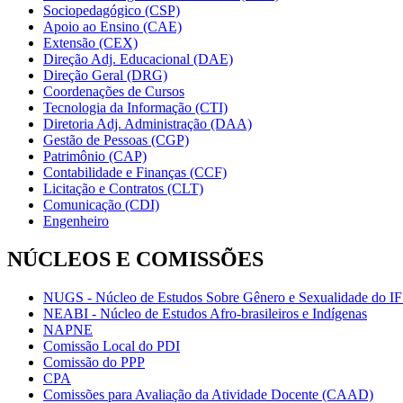
Sociopedagógico (CSP)
Apoio ao Ensino (CAE)
Extensão (CEX)
Direção Adj. Educacional (DAE)
Direção Geral (DRG)
Coordenações de Cursos
Tecnologia da Informação (CTI)
Diretoria Adj. Administração (DAA)
Gestão de Pessoas (CGP)
Patrimônio (CAP)
Contabilidade e Finanças (CCF)
Licitação e Contratos (CLT)
Comunicação (CDI)
Engenheiro
NÚCLEOS E COMISSÕES
NUGS - Núcleo de Estudos Sobre Gênero e Sexualidade do I
NEABI - Núcleo de Estudos Afro-brasileiros e Indígenas
NAPNE
Comissão Local do PDI
Comissão do PPP
CPA
Comissões para Avaliação da Atividade Docente (CAAD)