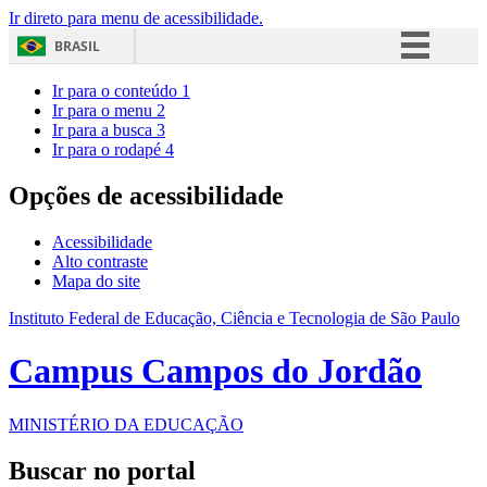
Ir direto para menu de acessibilidade.
BRASIL
Simplifique!
Ir para o conteúdo
1
Ir para o menu
2
Comunica BR
Ir para a busca
3
Ir para o rodapé
4
Participe
Acesso à informação
Opções de acessibilidade
Legislação
Acessibilidade
Canais
Alto contraste
Mapa do site
Instituto Federal de Educação, Ciência e Tecnologia de São Paulo
Campus Campos do Jordão
MINISTÉRIO DA EDUCAÇÃO
Buscar no portal