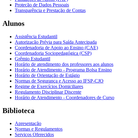
Proteção de Dados Pessoais
Transparência e Prestação de Contas
Alunos
Assistência Estudantil
Autorização Prévia para Saída Antecipada
Coordenadoria de Apoio ao Ensino (CAE)
Coordenadoria Sociopedagógica (CSP)
Grêmio Estudantil
Horário de atendimento dos professores aos alunos
Horário de Atendimento - Programa Bolsa Ensino
Horário de Orientação de Estágio
Normas de Segurança e Acesso ao IFSP-CJO
Regime de Exercícios Domiciliares
Regulamento Disciplinar Discente
Horário de Atendimento - Coordenadores de Curso
Biblioteca
Apresentação
Normas e Regulamentos
Serviços Oferecidos