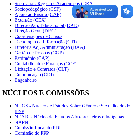
Secretaria - Registros Acadêmicos (CRA)
Sociopedagógico (CSP)
Apoio ao Ensino (CAE)
Extensão (CEX)
Direção Adj. Educacional (DAE)
Direção Geral (DRG)
Coordenações de Cursos
Tecnologia da Informação (CTI)
Diretoria Adj. Administração (DAA)
Gestão de Pessoas (CGP)
Patrimônio (CAP)
Contabilidade e Finanças (CCF)
Licitação e Contratos (CLT)
Comunicação (CDI)
Engenheiro
NÚCLEOS E COMISSÕES
NUGS - Núcleo de Estudos Sobre Gênero e Sexualidade do
IFSP
NEABI - Núcleo de Estudos Afro-brasileiros e Indígenas
NAPNE
Comissão Local do PDI
Comissão do PPP