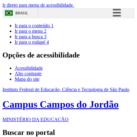
Ir direto para menu de acessibilidade.
BRASIL
Simplifique!
Ir para o conteúdo
1
Ir para o menu
2
Comunica BR
Ir para a busca
3
Ir para o rodapé
4
Participe
Acesso à informação
Opções de acessibilidade
Legislação
Acessibilidade
Canais
Alto contraste
Mapa do site
Instituto Federal de Educação, Ciência e Tecnologia de São Paulo
Campus Campos do Jordão
MINISTÉRIO DA EDUCAÇÃO
Buscar no portal