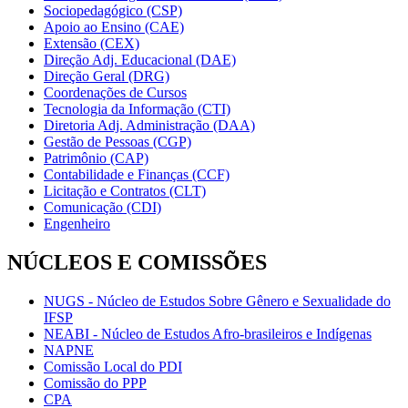
Sociopedagógico (CSP)
Apoio ao Ensino (CAE)
Extensão (CEX)
Direção Adj. Educacional (DAE)
Direção Geral (DRG)
Coordenações de Cursos
Tecnologia da Informação (CTI)
Diretoria Adj. Administração (DAA)
Gestão de Pessoas (CGP)
Patrimônio (CAP)
Contabilidade e Finanças (CCF)
Licitação e Contratos (CLT)
Comunicação (CDI)
Engenheiro
NÚCLEOS E COMISSÕES
NUGS - Núcleo de Estudos Sobre Gênero e Sexualidade do
IFSP
NEABI - Núcleo de Estudos Afro-brasileiros e Indígenas
NAPNE
Comissão Local do PDI
Comissão do PPP
CPA