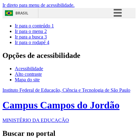
Ir direto para menu de acessibilidade.
BRASIL
Simplifique!
Ir para o conteúdo
1
Ir para o menu
2
Comunica BR
Ir para a busca
3
Ir para o rodapé
4
Participe
Acesso à informação
Opções de acessibilidade
Legislação
Acessibilidade
Canais
Alto contraste
Mapa do site
Instituto Federal de Educação, Ciência e Tecnologia de São Paulo
Campus Campos do Jordão
MINISTÉRIO DA EDUCAÇÃO
Buscar no portal