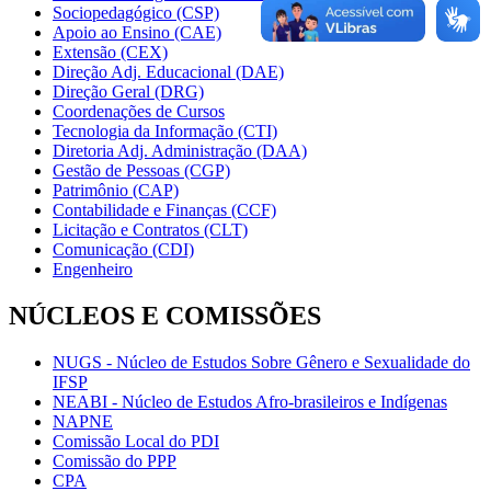
Sociopedagógico (CSP)
Apoio ao Ensino (CAE)
Extensão (CEX)
Direção Adj. Educacional (DAE)
Direção Geral (DRG)
Coordenações de Cursos
Tecnologia da Informação (CTI)
Diretoria Adj. Administração (DAA)
Gestão de Pessoas (CGP)
Patrimônio (CAP)
Contabilidade e Finanças (CCF)
Licitação e Contratos (CLT)
Comunicação (CDI)
Engenheiro
NÚCLEOS E COMISSÕES
NUGS - Núcleo de Estudos Sobre Gênero e Sexualidade do
IFSP
NEABI - Núcleo de Estudos Afro-brasileiros e Indígenas
NAPNE
Comissão Local do PDI
Comissão do PPP
CPA