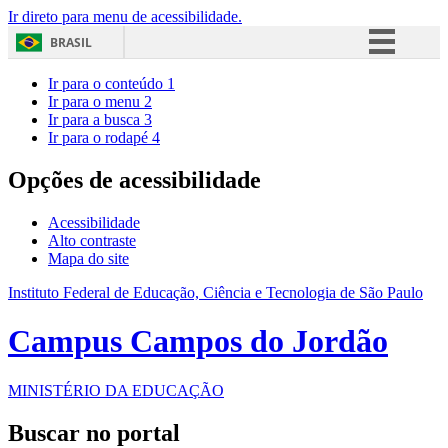
Ir direto para menu de acessibilidade.
BRASIL
Simplifique!
Ir para o conteúdo
1
Ir para o menu
2
Comunica BR
Ir para a busca
3
Ir para o rodapé
4
Participe
Acesso à informação
Opções de acessibilidade
Legislação
Acessibilidade
Canais
Alto contraste
Mapa do site
Instituto Federal de Educação, Ciência e Tecnologia de São Paulo
Campus Campos do Jordão
MINISTÉRIO DA EDUCAÇÃO
Buscar no portal