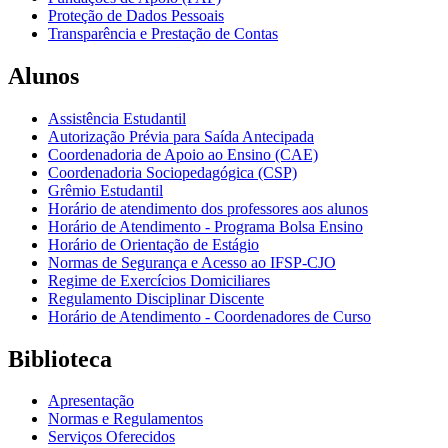
Proteção de Dados Pessoais
Transparência e Prestação de Contas
Alunos
Assistência Estudantil
Autorização Prévia para Saída Antecipada
Coordenadoria de Apoio ao Ensino (CAE)
Coordenadoria Sociopedagógica (CSP)
Grêmio Estudantil
Horário de atendimento dos professores aos alunos
Horário de Atendimento - Programa Bolsa Ensino
Horário de Orientação de Estágio
Normas de Segurança e Acesso ao IFSP-CJO
Regime de Exercícios Domiciliares
Regulamento Disciplinar Discente
Horário de Atendimento - Coordenadores de Curso
Biblioteca
Apresentação
Normas e Regulamentos
Serviços Oferecidos