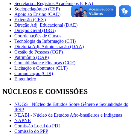
Secretaria - Registros Acadêmicos (CRA)
Sociopedagógico (CSP)
Apoio ao Ensino (CAE)
Extensão (CEX)
Direção Adj. Educacional (DAE)
Direção Geral (DRG)
Coordenações de Cursos
Tecnologia da Informação (CTI)
Diretoria Adj. Administração (DAA)
Gestão de Pessoas (CGP)
Patrimônio (CAP)
Contabilidade e Finanças (CCF)
Licitação e Contratos (CLT)
Comunicação (CDI)
Engenheiro
NÚCLEOS E COMISSÕES
NUGS - Núcleo de Estudos Sobre Gênero e Sexualidade do
IFSP
NEABI - Núcleo de Estudos Afro-brasileiros e Indígenas
NAPNE
Comissão Local do PDI
Comissão do PPP