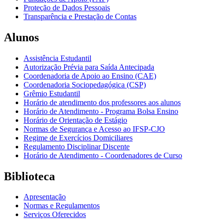
Proteção de Dados Pessoais
Transparência e Prestação de Contas
Alunos
Assistência Estudantil
Autorização Prévia para Saída Antecipada
Coordenadoria de Apoio ao Ensino (CAE)
Coordenadoria Sociopedagógica (CSP)
Grêmio Estudantil
Horário de atendimento dos professores aos alunos
Horário de Atendimento - Programa Bolsa Ensino
Horário de Orientação de Estágio
Normas de Segurança e Acesso ao IFSP-CJO
Regime de Exercícios Domiciliares
Regulamento Disciplinar Discente
Horário de Atendimento - Coordenadores de Curso
Biblioteca
Apresentação
Normas e Regulamentos
Serviços Oferecidos