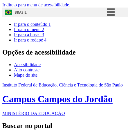
Ir direto para menu de acessibilidade.
BRASIL
Simplifique!
Ir para o conteúdo
1
Ir para o menu
2
Comunica BR
Ir para a busca
3
Ir para o rodapé
4
Participe
Acesso à informação
Opções de acessibilidade
Legislação
Acessibilidade
Canais
Alto contraste
Mapa do site
Instituto Federal de Educação, Ciência e Tecnologia de São Paulo
Campus Campos do Jordão
MINISTÉRIO DA EDUCAÇÃO
Buscar no portal