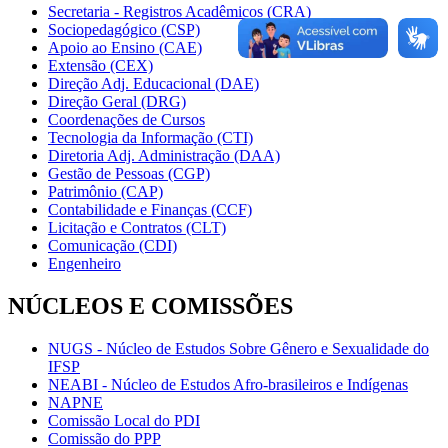
Secretaria - Registros Acadêmicos (CRA)
Sociopedagógico (CSP)
Apoio ao Ensino (CAE)
Extensão (CEX)
Direção Adj. Educacional (DAE)
Direção Geral (DRG)
Coordenações de Cursos
Tecnologia da Informação (CTI)
Diretoria Adj. Administração (DAA)
Gestão de Pessoas (CGP)
Patrimônio (CAP)
Contabilidade e Finanças (CCF)
Licitação e Contratos (CLT)
Comunicação (CDI)
Engenheiro
NÚCLEOS E COMISSÕES
NUGS - Núcleo de Estudos Sobre Gênero e Sexualidade do
IFSP
NEABI - Núcleo de Estudos Afro-brasileiros e Indígenas
NAPNE
Comissão Local do PDI
Comissão do PPP