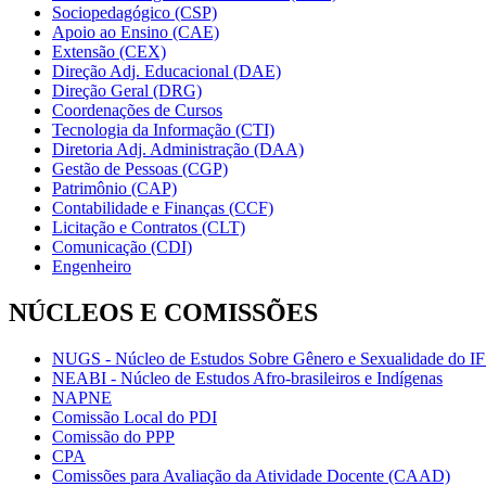
Sociopedagógico (CSP)
Apoio ao Ensino (CAE)
Extensão (CEX)
Direção Adj. Educacional (DAE)
Direção Geral (DRG)
Coordenações de Cursos
Tecnologia da Informação (CTI)
Diretoria Adj. Administração (DAA)
Gestão de Pessoas (CGP)
Patrimônio (CAP)
Contabilidade e Finanças (CCF)
Licitação e Contratos (CLT)
Comunicação (CDI)
Engenheiro
NÚCLEOS E COMISSÕES
NUGS - Núcleo de Estudos Sobre Gênero e Sexualidade do I
NEABI - Núcleo de Estudos Afro-brasileiros e Indígenas
NAPNE
Comissão Local do PDI
Comissão do PPP
CPA
Comissões para Avaliação da Atividade Docente (CAAD)